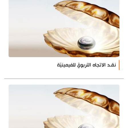
نقـد الاتجاه التربويّ للفيمينيّة