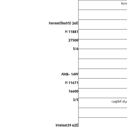
ودية
Iransat(Badr5) 26E
11881 H
27500
5/6
AM8- 14W
11671 H
16600
3/5
رق الكويت
Intelsat39 62E