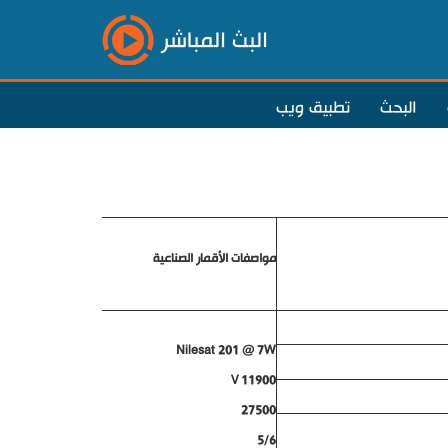
البث المباشر
البحث
تطبيق ويب
مواصفات الأقمار الصناعية
Nilesat 201 @ 7W
11900 V
27500
5/6