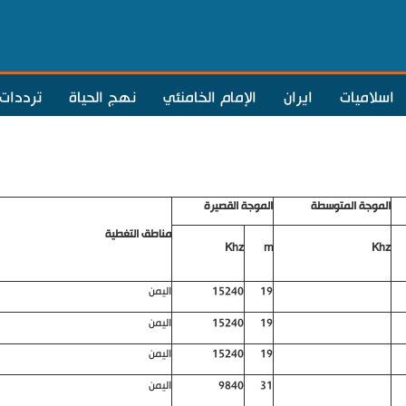
اسلاميات
ايران
الإمام الخامنئي
نهج الحياة
ترددات
الموجة المتوسطة
الموجة القصيرة
مناطق التغطية
Khz
m
Khz
19
15240
اليمن
19
15240
اليمن
19
15240
اليمن
31
9840
اليمن