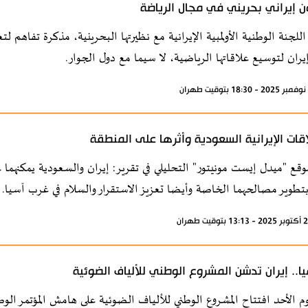
ن إيراني بحريني في مجال الرياضة
للجنة الوطنية الأولمبية الإيرانية مع نظيرتها البحرينية، مذكرة تفاهم لت
يران لتوسيع علاقاتها الرياضية، لا سيما مع دول الجوار.
اقات الإيرانية السعودية وأثرها على المنطقة
قع "ميدل إيست مونيتور" التحليلي في تقرير: إيران والسعودية يمكنهما
بتطوير مصالحهما الخاصة وأيضا تعزيز الاستقرار والسلام في غرب آسيا.
ا.. إيران تدشن المشروع الوطني للألياف الضوئية
وم الأحد افتتاح المشروع الوطني للألياف الضوئية على هامش المؤتمر الو