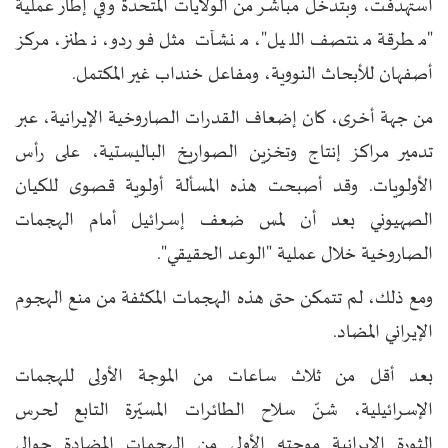
استهدفت، وبتدخل مباشر من الولايات المتحدة وفي إطار عملية
"مطرقة منتصف الليل"، منشآت مثل فوردو، نطنز، مركز
أصفهان للأبحاث النووية، ومفاعل خنداب غير المكتمل.
من جهة أخرى، كان إضعاف القدرات الصاروخية الإيرانية، عبر
تدمير مراكز إنتاج وتخزين الصواريخ الباليستية، على رأس
الأولويات. وقد أصبحت هذه المسألة أولوية قصوى للكيان
الصهيوني بعد أن لمس ضعف إسرائيل أمام الهجمات
الصاروخية خلال عملية "الوعد الحقيقي".
ومع ذلك، لم تتمكن حتى هذه الهجمات المكثفة من منع الهجوم
الإيراني المضاد.
بعد أقل من ثلاث ساعات من الموجة الأولى للهجمات
الإسرائيلية، شنّ سلاح الطائرات المسيّرة التابع لحرس
الثورة الإيرانية موجته الأولى من الهجمات المضادة حوالي