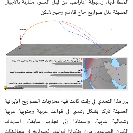
الخطأ فيها، وسهولة اعتراضها من قِبل العدو، مقارنةً بالأجيال
الحديثة
مثل صواريخ حاج قاسم وخيبر شكن.
برز هذا التحدي في وقت كانت فيه مخزونات الصواريخ الإيرانية
الحديثة تتركز بشكل رئيسي في قواعد غربية وجنوبية غربية
وشمالية غربية. واستنادًا إلى تجارب سابقة، استهدف
الكيان الصهيوني مرارًا وتكرارًا قواعد الصواريخ في محافظات