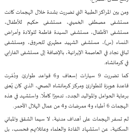
ومن بين المراكز الطبية التي تضررت بشدة خلال الهجمات كانت
مستشفى مصطفى الخميني، مستشفى حكيم للأطفال،
مستشفى الأطفال، مستشفى السيدة فاطمة للولادة وأمراض
النساء (س)، مستشفى الشهيد مطهري للحروق، ومستشفى
لبافي نجاد في العاصمة الإيرانية، بالإضافة إلى مستشفى الفارابي
في كرمانشاه.
كما تضررت 9 سيارات إسعاف و6 قواعد طوارئ. ودُمّرت
قاعدة هويزة للطوارئ ومركز كرمانشاه الصحي، الذي كان يُعنى
برعاية الحوامل والمواليد الجدد، تدميرًا كاملًا. واستشهد في هذه
الهجمات 6 أطباء و4 ممرضات و4 من عمال الهلال الأحمر.
لم تسفر الهجمات على أهداف مدنية، لا سيما الشقق والمباني
السكنية، عن استشهاد القادة والعلماء وعائلاتهم فحسب، بل