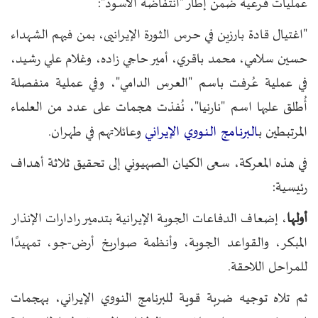
عمليات فرعية ضمن إطار "انتفاضة الأسود":
"اغتيال قادة بارزين في حرس الثورة الإيرانيى، بمن فيهم الشهداء
حسين سلامي، محمد باقري، أمير حاجي زاده، وغلام علي رشيد،
في عملية عُرفت باسم "العرس الدامي"، وفي عملية منفصلة
أُطلق عليها اسم "نارنيا"، نُفذت هجمات على عدد من العلماء
البرنامج النووي الإيراني
المرتبطين ب
وعائلاتهم في طهران.
في هذه المعركة، سعى الكيان الصهيوني إلى تحقيق ثلاثة أهداف
رئيسية:
أولها
، إضعاف الدفاعات الجوية الإيرانية بتدمير رادارات الإنذار
المبكر، والقواعد الجوية، وأنظمة صواريخ أرض-جو، تمهيدًا
للمراحل اللاحقة.
ثم تلاه توجيه ضربة قوية للبرنامج النووي الإيراني، بهجمات