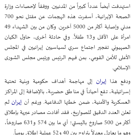
استهدفت أيضاً عدداً كبيراً من المدنيين. ووفقاً لإحصاءات وزارة
الصحة الإيرانية، أسفرت هذه الهجمات عن مقتل نحو 700
مدني وإصابة أكثر من 5000 آخرين. وكان من بين الشهداء 49
امرأة على الأقل و13 طفلاً. وفي حادثة أخرى، حاول الكيان
الصهيوني تفجير اجتماع سري لسياسيين إيرانيين في المجلس
الأعلى للأمن القومي، بمن فيهم الرئيس ورئيس مجلس الشورى
الإسلامي.
إيران
ودفع هذا
إلى مهاجمة أهداف حكومية وبنية تحتية
إسرائيلية، تقع أحياناً في مناطق حضرية، بالإضافة إلى المراكز
إيران
العسكرية والأمنية، ضمن خطتها الدفاعية. ورغم أن
لم
تعلن العدد الدقيق للصواريخ، فقد أفادت مصادر عبرية بإطلاق
أكثر من 500 صاروخ باليستي؛ أي ما بين 574 و631 صاروخاً،
وهو ما يعادل معدلاً يتراوح بين 40 و52 عملية إطلاق يومياً.