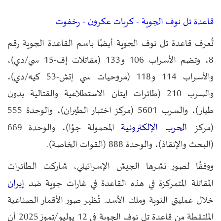
قاعدة تل نوف الجوية - كريات عكرون - رخفوت
تُعرف قاعدة تل نوف الجوية أيضًا باسم القاعدة الجوية رقم
8، وتضم الأسراب 106 و133 (مقاتلات إف-15 سي/دي)،
والأسراب 114 و118 (مروحيات سي إتش-53 كيه/دي)،
والسرب 210 (طائرات إيتان الاستطلاعية والقتالية بدون
طيار)، والسرب 5601 (مركز اختبار الطيران)، والوحدة 555
الحرب الإلكترونية
(مركز
المحمولة جوًا)، والوحدة 669
(البحث والإنقاذ)، والوحدة 888 (القوات الخاصة).
ووفقًا لصور نشرها الجيش الإسرائيلي، شاركت الطائرات
إيران
المقاتلة المتمركزة في هذه القاعدة في غارات جوية ضد
خلال عمليتي التوبة وملك الأسد. تُظهر صور الأقمار الصناعية
الملتقطة من قاعدة تل نوف الجوية في 12 يوليو/تموز 2025 أن