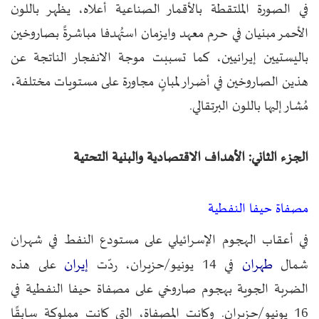
في الصورة الملتقطة بالأقمار الصناعية أعلاه، يظهر باللون
الأحمر مبنيان في حرم معهد وايزمان استُهدفا مباشرةً بصاروخين
باليستيين إيرانيين، كما تسببت موجة الانفجار الناتجة عن
هذين الصاروخين في أضرار لمبانٍ مجاورة على مستويات مختلفة،
مُشار إليها باللون البرتقالي.
الجزء الثاني: الأهداف الاقتصادية والبنية التحتية
مصفاة حيفا النفطية
في أعقاب الهجوم الإسرائيلي على مستودع النفط في شهران
طهران
إيران
شمال
في 14 يونيو/حزيران، ردّت
على هذه
الضربة الجوية بهجوم صاروخي على مصفاة حيفا النفطية في
16 يونيو/حزيران. وكانت المصفاة، التي كانت مملوكة سابقًا