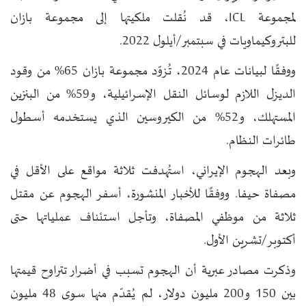
لمجموعة ICL، قد نُقلت ملكيتها إلى مجموعة بازان
للبتروكيماويات في سبتمبر/أيلول 2022.
ووفقًا لبيانات عام 2024، تُزوّد ​​مجموعة بازان 65% من وقود
الديزل اللازم لوسائل النقل الإسرائيلية، و59% من البنزين
المستهلك، و52% من الكيروسين الذي يستخدمه أسطول
طائرات النظام.
وبعد الهجوم الإيراني، استُهدفت ثلاثة مواقع على الأقل في
مصفاة حيفا. ووفقًا للأخبار المنشورة، أسفر الهجوم عن مقتل
ثلاثة من موظفي المصفاة، وتأجل استئناف عملياتها حتى
أكتوبر/تشرين الأول.
وذكرت مصادر عبرية أن الهجوم تسبب في أضرار تتراوح قيمتها
بين 150 و200 مليون دولار، لم يُقدّم منها سوى 48 مليون