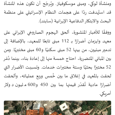
ومنشأة لوكي، ومبنى موسكوفيتز. ويُرجّح أن تكون هذه المنشأة
قد استُهدفت ردًا على هجمات النظام الإسرائيلي على منظمة
البحث والابتكار الدفاعية الإيرانية (سابند).
ووفقًا للأخبار المنشورة، ألحق الهجوم الصاروخي الإيراني على
معهد وايزمان أضرارًا بـ 112 مبنى تابعًا للمعهد، بالإضافة إلى
تدمير مبنيين، من بينها 52 مبنى سكنيًا و60 مبنى مختبريًا. ومن
بين المباني المتضررة، احتاج خمسة منها إلى إعادة بناء، بينما دُمّر
52 مختبرًا بحثيًا وستة مختبرات خدمات. وتسببت الأضرار التي
لحقت بالمعهد في إغلاق ما بين خُمس وربع عملياته، وألحقت
أضرارًا مادية تُقدّر قيمتها بما بين 450 و600 مليون دولار
أمريكي.