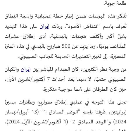
طلعة جوية.
تُذكر هذه الهجمات ضمن إطار خطة عملياتية واسعة النطاق
إيران
تُعرف باسم "انتفاض الأسود". وردّت
على هذا التهديد
بشنّ أكبر وأكثف هجمات باليستية. أدى إطلاق عشرات
القذائف يوميًا، وما يزيد عن 500 صاروخ باليستي في هذه الفترة
القصيرة، إلى تغيير التقديرات السابقة للجانب الصهيوني.
إيران
من وجهة نظر الكثيرين، كان الصدام المباشر بين
والكيان
الصهيوني حتميًا، لا سيما بعد أحداث 7 أكتوبر/تشرين الأول،
حين كان الطرفان على شفا مواجهة متكررة.
تجلى هذا التوجه في عمليتي إطلاق صواريخ وطائرات مسيرة
إيرانيتين، عُرفتا باسم "الوعد الصادق 1" (13 أبريل/نيسان
2024) و"الوعد الصادق 2" (1 أكتوبر/تشرين الأول 2024)،