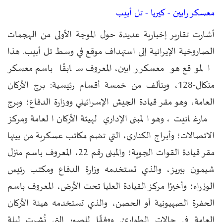
معسكر رابين - كيريا - تل أبيب
أشارت تقارير إخبارية عديدة حول الموجة الأولى من الهجمات
الصاروخية الإيرانية إلى استهداف موقع في وسط تل أبيب. هذا
الموقع هو معسكر رابين، المعروف سابقًا باسم معسكر
متكال-128، ويتألف من خمسة أقسام رئيسية: برج الأركان
العامة، وهو مقر قيادة الجيش الإسرائيلي ووزارة الدفاع؛ وبرج
مارغانيت، وهو المبنى الإداري لهيئة الأركان العامة ومركز
الاتصالات؛ وأبراج الكناري، التي تضم مكاتب عسكرية من بينها
مقر قيادة القوات الجوية؛ والمبنى رقم 22، المعروف باسم منزل
شيمون بيريز، والذي تستخدمه وزارة الدفاع ومكتب رئيس
الوزراء؛ وأخيرًا مركز القيادة العليا تحت الأرض، المعروف باسم
الحفرة الصهيونية أو الحصن، والذي تستخدمه هيئة الأركان
العامة في حالات الطوارئ. ووفقًا للصور التي نُشرت ليلة