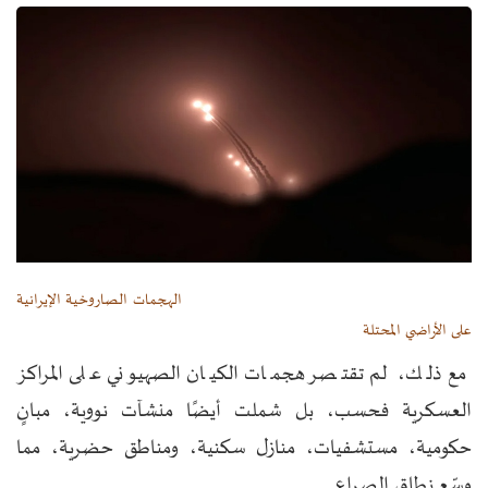
الهجمات الصاروخية الإيرانية
على الأراضي المحتلة
مع ذلك، لم تقتصر هجمات الكيان الصهيوني على المراكز
العسكرية فحسب، بل شملت أيضًا منشآت نووية، مبانٍ
حكومية، مستشفيات، منازل سكنية، ومناطق حضرية، مما
وسّع نطاق الصراع.