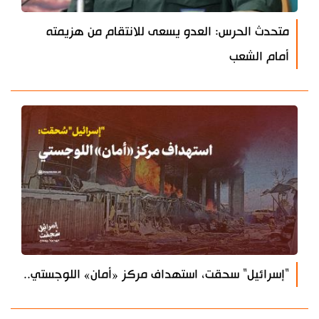
متحدث الحرس: العدو يسعى للانتقام من هزيمته
أمام الشعب
"إسرائيل" سحقت، استهداف مركز «أمان» اللوجستي..