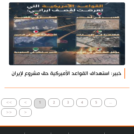
خبير: استهداف القواعد الأميركية حق مشروع لإيران
>>
>
1
2
3
4
5
...
<<
<