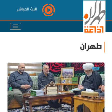
البث المباشر
طهران