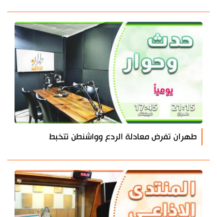
طهران تفرض معادلة الردع وواشنطن تتخبط