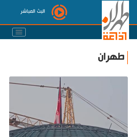
البث المباشر
طهران