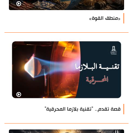
«منطق القوة»
قصة تقدم.. "تقنية بلازما المحرقية"