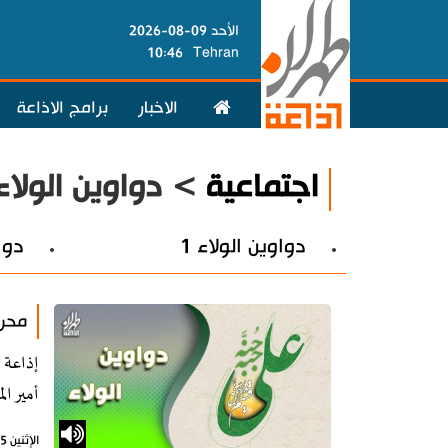
الأحد 09-08-2026
10:46
Tehran
الاخبار
برامج الاذاعة
اجتماعية
> دواوين الولاء
دواوين الولاء 1
دواو
محرا
أمير ال
الإثنين 5 أغسطس 2024 - 11:09 بتوقيت طهران