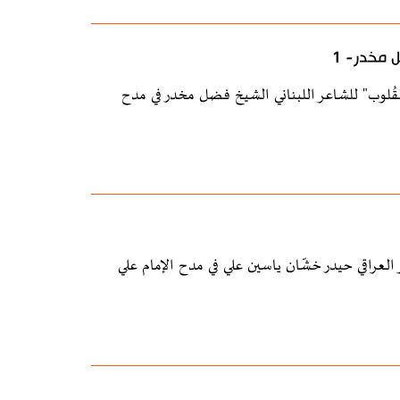
 مخدر- 1
ول من قصيدة "مِحرابُ القُلوب" للشاعر اللبناني الشيخ فضل مخدر في مدح
ُريشٍ وفارسُهَا" للشاعر العراقي حيدر خشّان ياسين علي في مدح الإمام علي