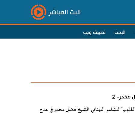
البث المباشر
البحث
تطبيق ويب
 مخدر- 2
اني من قصيدة "مِحرابُ القُلوب" للشاعر اللبناني الشيخ فضل مخدر في مدح