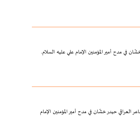
في رماد الضمائر" للشاعر العراقي حيدر خشّان في مدح أمير المؤمنين الإمام