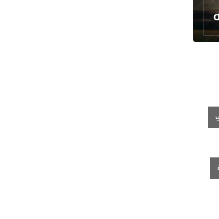
مسؤول عسكري: نظامنا القائم في
مضيق هرمز لا رجعة عنه
سيرة الشهداء المدافعين عن المراقد
المقدسة في رحاب الثقافة العربية
صحيفة: أمريكا وإسرائيل خسرتا الحرب
بينما خرجت إيران منتصرة
هيئة الحشد الشعبي تنشر.. "قسما لن
يسقط العلم"+ فيديو
مسقط: مفاوضات هرمز تجري في أجواء
إيجابية
إسلام آباد تؤكد على تشكيل حلف
إسلامي ضد كيان الاحتلال
11 سيناتورا أميركيا يطالبون بوقف فوري
للحرب ضد إيران
ذو القدر: مضيق هرمز لن يفتح طالما لم