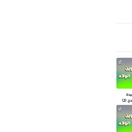
تصحح واشنطن سلوكها
حرس الثورة: فتح مضيق هرمز مرهون
بقبول الشروط الإيرانية
يدة
 (2)