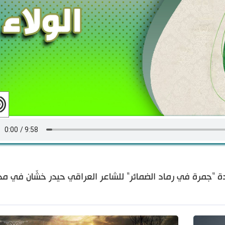
ن- دواوين الولاء 2: الحلقة 4- قصيدة "جمرة في رماد الضمائر" للشاعر العراقي حيدر خشّان ف