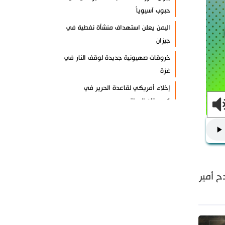
حبوب آسيوياً
اليمن يعلن استهداف منشأة نفطية في
جيزان
خروقات صهيونية جديدة لوقف النار في
غزة
إخلاء أمريكي لقاعدة الحرير في
كردستان العراق
خبير: الردع الإيراني يعيد تشكيل
المعادلات
فشل مخططات إسرائيل لزعزعة إيران
والمقاومة
ي مدح أمير
انطلاق فعاليات المؤتمر العلمي الدولي
العاشر لزيارة الأربعين
العراق يعطل الدوام الرسمي الأربعاء
المقبل