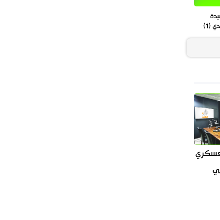
يدة
 (1)
العسكري
سي