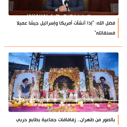
فضل الله: "إذا أنشأت أمريكا وإسرائيل جيشا عميلا
فسنقاتله"
بالصور من طهران.. زفافافات جماعية بطابع حربي