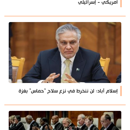
أمريكي - إسرائيلي
إسلام آباد: لن ننخرط في نزع سلاح "حماس" بغزة