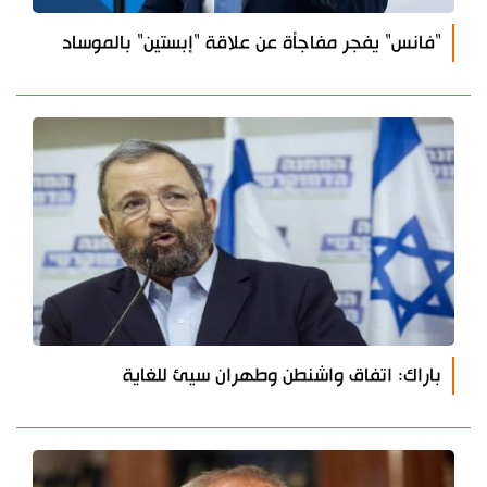
"فانس" يفجر مفاجأة عن علاقة "إبستين" بالموساد
باراك: اتفاق واشنطن وطهران سيئ للغاية