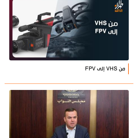
من VHS إلى FPV