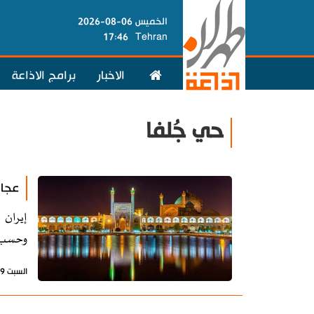
الخميس 06-08-2026
17:46
Tehran
الاخبار
برامج الاذاعة
حي جُلفا
عجائ
إيران 
وحسب ب
السبت 19 أكتوبر 2024 - 20:38 بتوقيت طهران