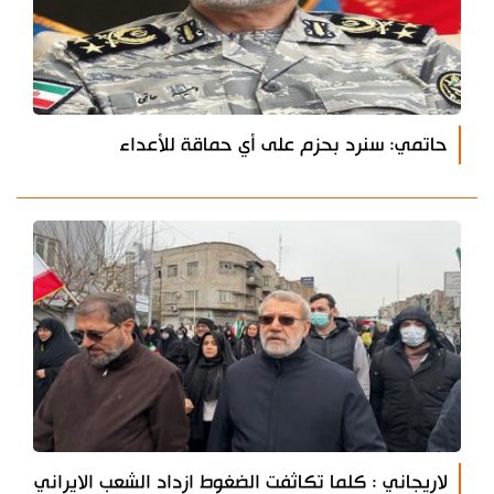
حاتمي: سنرد بحزم على أي حماقة للأعداء
لاريجاني : كلما تكاثفت الضغوط ازداد الشعب الايراني