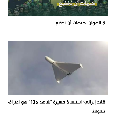
لا للهوان، هيهات أن نخضع..
قائد إيراني: استنساخ مسيرة "شاهد 136" هو اعتراف
بتفوقنا