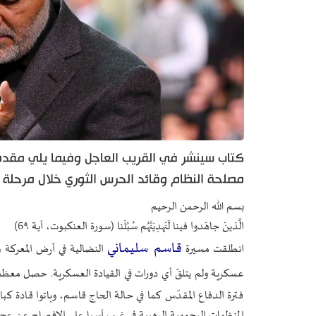
كتاب سينشر في القريب العاجل وفيما يلي مقد
مصلحة النظام وقائد الحرس الثوري خلال مرحلة 
بسم الله الرحمن الرحيم
الَّذينَ جاهَدوا فينا لَنَهدِيَنَّهُم سُبُلَنا (سورة العنكبوت، آية 6۹)
قاسم سليماني
انطلقت مسيرة
النضالية في أرض المعركة و
عسكرية ولم يتلقّ أي دورات في القيادة العسكرية. حصل معظ
فترة الدفاع المقدّس كما في حالة الحاج قاسم، وباتوا قادة كبار
المنظمات الهجومية الرهيبة في غرب آسيا على الإفصاح عن عجزه