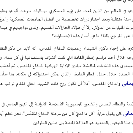
ها في العالم من الذين لمعت على زيّهم العسكري ميداليات تنوعت ألوانها ونالو
ن سنة متتالية وبعد اجتياز دورات تخصصية من أفضل الجامعات العسكرية وأعرق
 المليارات من الدولار، إلاّ أن هؤلاء الجنرالات أنفسهم، ولدى مواجهتهم في ميدا
لى التراجع. لماذا؟ ما هي أسرار هذه الإنتصارات؟
ة على إحياء ذكرى الشهداء وعمليات الدفاع المقدس، أنه لابد من ذكر النقا
م طرحه خلال أحد مراسم إفطار القادة التي كنت أتشرّف باستضافتها في كل سنة، و
مستوى هذه اللقاءات لمناقشة مبادئ الإدارة الجهادية للدفاع المقدس، ثم أعقب
ا الصدد خلال حفل إفطار القادة، والذي يمكن استدراكه في مكانه. هنا سأ
ماني
والدفاع المقدس، آملاً أن تكون روح ذلك الشهيد العالي المقام تراقب ه
لامية والنظام المقدس والشعبي للجمهورية الاسلامية الايرانية إلى النهج الخاص في 
اني
كان يقول مراراً: "كل ما لديّ كان من مرحلة الدفاع المقدّس". نحن نعلم أي
هذا التوفيق بالتحديد هو العلاقة المتينة بين هذين الطرفين.