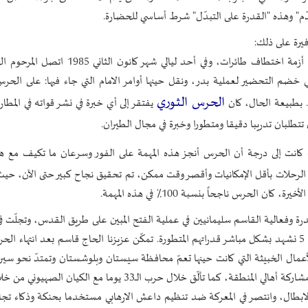
م" وهذه "القدرة على التبدّل" شرط أساسي للحضارة.
يرة على ذلك:
في خريف عام 1985وفي خضم الدفاع المقدس، واجهت ايران أزمة اختطاف طائرات، وفي أحد ليالي
خضم التحضير لعملية بدر، ونقل حينها أوامر الامام التي جاء فيها: على الحرس
الحرس الثوري
. بطبيعة الحال، كان
يفتقر إلى أي خبرة في نشر قواته في المطار
تتطلبان تدريبا دقيقا ومتطورا وخبرة في مجال الطيران.
ة كانت إلى درجة أن الحرس أنجز هذه المهمة على الفور وسرعان ما تكيف مع هذ
ين الرحلات بأقل الإمكانيات وأقصر وقت ممكن، تم تحقيق نجاح كبير حتى الآن، حي
رة وفعالية القاسم سليمانيين في عملية الفتح المبين على طريق القدس، وتجلّت ف
بيت المقدس بشكل أكبر من الفتح المبين، وفي والفجر 8 وكربلاء 5 نشهد بشكل مباشر قدراتهم المتطورة. تمكّن عزيزنا الحاج قاسم بعد انت
أعمال الخبيثة التي كانت حينها تعمّ محافظة سيستان وبلوشستان وتمتدّ نحو سيرج
تكلفة وبأكثر الوسائل المتاحة و قواته و من ضمن الاستفادة من مشاركة أهالي المنطقة، كما تألّق خلال حرب الــ33 يوما
الابطال، وانتصر في المعركة ضد تنظيم داعش الارهابي مستخدما بحنكة وذكاء تجا