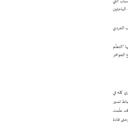
سباب التي
طهران وعموم إيران+ صور وفيديوهات
الباحثين
يب الفردي
 "التعلّم
 الحوافز
ري كله في
اط تسير
قد علّمت
حتى قادة