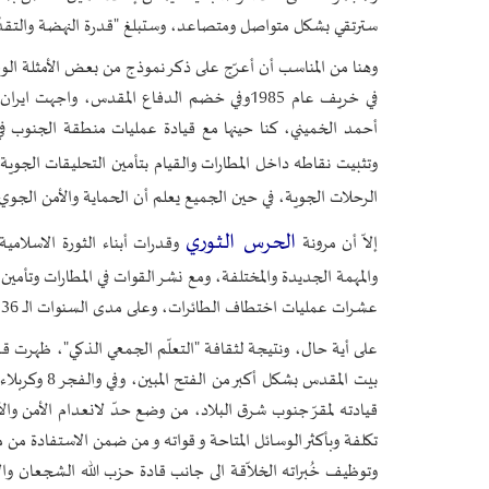
سترتقي بشكل متواصل ومتصاعد، وستبلغ "قدرة النهضة والتقدّ
وهنا من المناسب أن أعرّج على ذكر نموذج من بعض الأمثلة الوف
أحمد الخميني، كنا حينها مع قيادة عمليات منطقة الجنوب في 
وتثبيت نقاطه داخل المطارات والقيام بتأمين التحليقات الجوية
الرحلات الجوية، في حين الجميع يعلم أن الحماية والأمن الجوي 
الحرس الثوري
إلاّ أن مرونة
وقدرات أبناء الثورة الاسلامي
والمهمة الجديدة والمختلفة، ومع نشر القوات في المطارات وتأم
عشرات عمليات اختطاف الطائرات، وعلى مدى السنوات الـ 36 الأخيرة، كان الحرس ناجحاً بنسبة 100٪ في هذه المهمة.
على أية حال، ونتيجة لثقافة "التعلّم الجمعي الذكي"، ظهرت قد
قيادته لمقرّ جنوب شرق البلاد، من وضع حدّ لانعدام الأمن وال
وتوظيف خُبراته الخلاّقة الى جانب قادة حزب الله الشجعان و