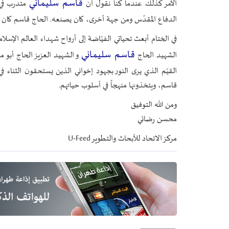
قاسم سليماني
الأمر كذلك عندما كنا نقول أن
متدرب في 
الدفاع المقدّس ومن جهة أخرى، كان يصنعه. الحاج قاسم كان يطلب
في الختام أبعث تحياتي الفيّاضة إلى أرواح شهداء العالم الإس
قاسم سليماني
الشهيد الحاج
و الشهيد العزيز الحاج أبو م
القيّم الذي يرى النور بجهود إخواني الذين يستحقون الثناء في
قاسم، ويتخذونها منهجاً في أسلوب حياتهم.
ومن الله التوفيق
محسن رضائي
مركز الاتحاد للأبحاث والتطوير U-Feed