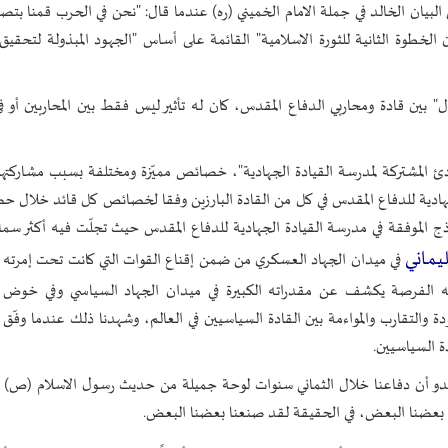
 البيان الخالد في جملة الامام الخميني (ره) عندما قال: "نحن في الحرب قمنا بتصد
ن الخطوة الثانية للثورة الاسلامية" القائمة على أساس "الجهود المبذولة لتحقيق
المتبادل" بين قادة ومحاربي الدفاع المقدس، كان له تأثير ليس فقط بين المحاربين أو
ئ المشتركة لمدرسة القيادة الجهادية"، خصائص مميّزة ومختلفة بسبب مشاركتهم 
لجهادية للدفاع المقدس في كل من القادة البارزين وفقا لخصائص كل قائد خلال ح
ذج الموفقة في مدرسة القيادة الجهادية للدفاع المقدس حيث تجلّت فيه أكثر سمات
ماني
في ميدان الجهاد العسكري من ضمن إقناع القوات التي كانت تحت إمرته 
 الفرصة يكشف عن مقدراته الكبيرة في ميدان الجهاد السياسي وفي خوض ال
ة والتقارب والمواءمة بين القادة السياسيين في العالم، وشهدنا ذلك عندما وفّق 
ة السياسيين.
 يبدو أن دفاعنا خلال الثماني سنوات لوحة جميلة من حديث رسول الاسلام (ص) 
من بعضنا البعض، في الحقيقة لقد صنعنا بعضنا البعض.