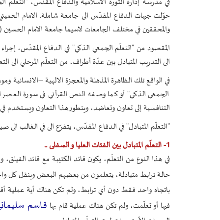
في مدرسة إدارة الثورة الاسلامية والدفاع المقدّس، "التعلّم ال
حوّلت جبهات الدفاع المقدّس الى جامعة شاملة. الامام الخميني
والمحققين في مختلف الجامعات لاسيما جامعة الامام الحسين (ع) 
المقصود من "التعلّم الجمعي الذكي" في الدفاع المقدّس، إجراء ق
الى التدريب المتبادل بين عدّة أطراف، من التعلّم المرحلي الى التعل
في الواقع تلك الظاهرة المذهلة والمعجزة الالهية –الانسانية وموهب
الجمعي الذكي" أو كما وصفه النص القرآني في سورة العصر الم
التنافسية إلى تعاون وتعاضد، ويتطور هذا التعاون ويستخدم في مس
"التعلّم المتبادل" في الدفاع المقدّس، يتفرّع الى في الغالب الى صي
1- التعلّم المتبادل بين الفئات العليا و السفلى ..
في هذا النوع من التعلّم، يكون قائد الكتيبة مع قائد الفيلق، وق
حالة ترابط متبادلة، يتعلمون من بعضهم البعض وينقل كل واحد 
باتجاه واحد فقط دون أي ترابط، ولم تكن هناك أية عملية أق
قاسم سليمان
فيها أو تعلّمت، ولم تكن هناك عملية قام بها