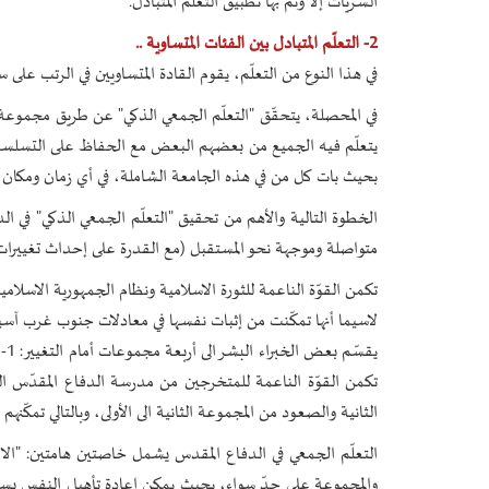
السريات إلاّ وتم بها تطبيق التعلّم المتبادل.
2- التعلّم المتبادل بين الفئات المتساوية ..
في هذا النوع من التعلّم، يقوم القادة المتساويين في الرتب على س
في المحصلة، يتحقّق "التعلّم الجمعي الذكي" عن طريق مجموعة
يتعلّم فيه الجميع من بعضهم البعض مع الحفاظ على التسلسل ا
بحيث بات كل من في هذه الجامعة الشاملة، في أي زمان ومكان
الخطوة التالية والأهم من تحقيق "التعلّم الجمعي الذكي" في ال
متواصلة وموجهة نحو المستقبل (مع القدرة على إحداث تغييرات و
تكمن القوّة الناعمة للثورة الاسلامية ونظام الجمهورية الاسلامية
لاسيما أنها تمكّنت من إثبات نفسها في معادلات جنوب غرب آسيا
تكمن القوّة الناعمة للمتخرجين من مدرسة الدفاع المقدّس الذي
الثانية والصعود من المجموعة الثانية الى الأولى، وبالتالي تمكّنه
التعلّم الجمعي في الدفاع المقدس يشمل خاصتين هامتين: "الانسا
والمجموعة على حدّ سواء، بحيث يمكن إعادة تأهيل النفس بسرع