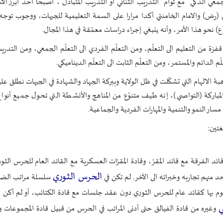
جمعي الذكي" مع توأم "التدريب الثنائي أو التدريب المتبادل"، أصبحا أحد أبرز الأ
 (رض) والامام الخامنئي أكدا مرارا على السمة التعليمية للجبهات، ووجوب توجه 
نحو هذا الأمر، وأنه ينبغي إجراء دراسات معمّقة في هذا المجال.
فزة من التعليم الى التعلّم، ومن التعلّم الفردي الى التعلّم الجمعي، ومن التدر
ّم الدائم والمستمر، ومن التعلّم الثابت الى التعلّم الديناميكي.
ة الالهام التي تشكّلت في ظل الولاية وببركة الجهاد والشهادة في الجبهات نطلق عليها
باركة (التواصي)، إنه طيف متنوّع من المناهج والأنشطة التي تحول جميع أنواع
ار النمو والتنمية والمهارات الفردية والجماعية.
غتين:
ائد الفرقة مع قائد المقرّ، وقادة المقرّات العسكرية مع القائد العام للحرس الثو
الحرس الثوري
منهم تجاربه وخبراته الى الآخر. لم تكن في
سلسلة مراتب الضب
وم بها كقائد عام للحرس الثوري دون عقد جلسات مع قادة الكتائب، أو لم أكن 
ي
وغيره من قادة الفيالق حتى أدنى المراتب في الحرس من قبيل قادة المجموعات و