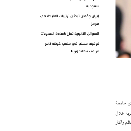
سعودية
إيران وعُمان تبحثان ترتيبات الملاحة في
هرمز
السوائل النانوية تعزز كفاءة المحولات
توقيف مسلح في ملعب غولف تابع
لترامب بكاليفورنيا
البرازيل تخفّض علاقاتها مع الأرجنتين
وتندد بتصعيد أميركي
علي السيد: صمت الحكومة يضعف موقف
لبنان
انخفاض حاد في مخزون الصواريخ
أي جامعة
الأمريكية
رية خلال
العراق يعلن نجاح خطة زيارة الأربعين
الم وأكثر
رضائي: إيران جاهزة للدفاع عن سيادتها