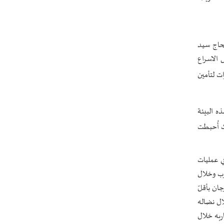
 شهر كانون الثاني 1985 اتصل المرحوم الحاج سيد
 الاسراع
ات لتأمين
ه البيئة
ث أُحبطت
ي عمليات
هاء الحرب وخلال
ان بأقلّ
 مع الكيان الصهيوني من خلال نضاله
ربه خلال