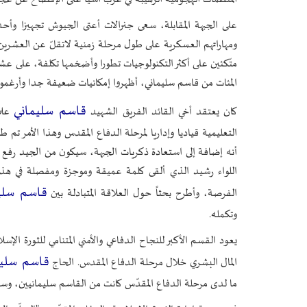
على الجبهة المقابلة، سعى جنرالات أعتى الجيوش تجهيزا وأحدث
ومهاراتهم العسكرية على طول مرحلة زمنية لاتقلّ عن العشري
متّكئين على أكثر التكنولوجيات تطورا وأضخمها تكلفة، على عشرات
المئات من قاسم سليماني، أظهروا إمكانيات ضعيفة جدا وأرغموا ع
قاسم سليماني
كان يعتقد أخي القائد الفريق الشهيد
علاو
التعليمية قياديا وإداريا لمرحلة الدفاع المقدس وهذا الأمر ت
أنه إضافة إلى استعادة ذكريات الجبهة، سيكون من الجيد رفع 
اللواء رشيد الذي ألقى كلمة عميقة وموجزة ومفصلة في هذ
قاسم سلي
الفرصة، وأطرح بحثاً حول العلاقة المتبادلة بين
وتكمله.
يعود القسم الأكبر للنجاح الدفاعي والأمني المتنامي للثورة الإس
قاسم سليم
المال البشري خلال مرحلة الدفاع المقدس. الحاج
ما لدى مرحلة الدفاع المقدّس كانت من القاسم سليمانيين، وسرّ 