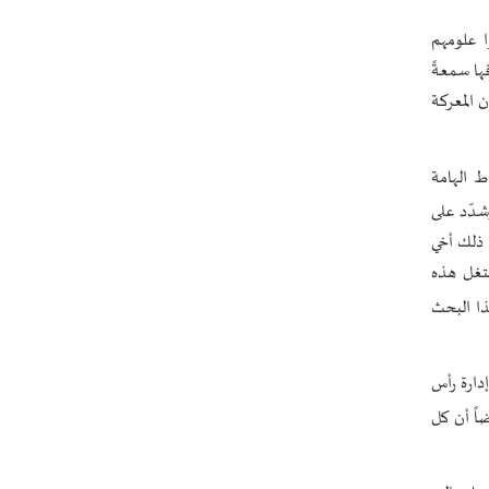
رئيس بلدية طهران يلتقي مع متولي
ا علومهم
العتبة الحسينية ومحافظ كربلاء
ها سمعةً
تقرير مصور.. مراسم عزاء الأربعين بجوار
ن المعركة
مكان استشهاد الإمام الشهيد
فريق طبي إيراني ينقذ حياة طفل عراقي
بأعجوبة+ فيديو
ط الهامة
شدّد على
الشيخ قاسم: المقاومة مستمرة ما دام
الاحتلال موجودا
 ذلك أخي
ستغل هذه
حمادة: إيران تشكل لاعبا رئيسا على
خارطة العالم
ذا البحث
حشود مليونية تواصل مراسيم الزيارة
الأربعينية في كربلاء
إدارة رأس
اللجنة التجارية المشتركة بين إيران
ضاً أن كل
وباكستان تبدأ أعمالها
بدء مسيرات إحياء زيارة الأربعين في