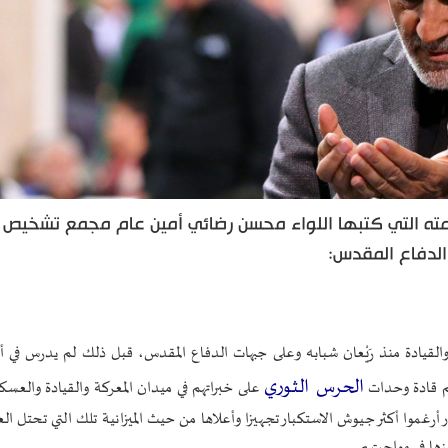
مته التي كتبها اللواء محسن رضائي أمين عام مجمع تشخيص
الدفاع المقدس:
القيادة منذ رَيْعان شبابه وعلى جبهات الدفاع المقدس، قبل ذلك لم يدرس في 
الحرس الثوري
م قادة وحدات
على خبراتهم في ميدان المعركة والقيادة والعسك
 أرغموا أكثر جيوش الاستكبار تجهيزا وأعلاها من حيث الميزانية تلك التي تحتل الع
ا في مواجهتهم.