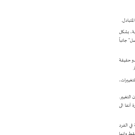
متبادل.
ية، بشكل
" جانباً
غدو حقيقة
.
لتغييرات،
عون التغيير، 2- يتنبأون بالتغيير، 3- يتماشون مع التغيير، 4- يواجهون التغيير.
آنفا الى
 في الفرد
قط وإنما