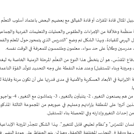
بيل المثال قادة المقرّات أو قادة الفيالق مع بعضهم البعض باعتماد أسلوب التعلّم ال
 منظّمة وخلاّقة من الإجراءات والطقوس والعمليات والتعليمات الفردية والجماع
لهرمي للقيادة، وبهذا الشكل تم وضع "التدريس الذي يتمحور حول المعلم والفصل
، مدرسين وطلاباً على حد سواء، معلمون وملتمسون للمعرفة في الوقت نفسه.
دفاع المقدّس، هو أن يتخطّى هذا النوع من التعلّم المرحلة الزمنية الخاصة به لي
مرونة وبناء المستقبل) وعند هذه النقطة على وجه التحديد تتولّد القوّة الناعمة
 الايرانية في الأبعاد العسكرية والأمنية في مدى قدرتها على أن تكون مرنة وقابلة ل
.
يقسّم بعض الخبراء البشر الى أربعة مجموعات أمام التغيير: 1- من هم يصن
ن أثروا على المنطقة بإرادتهم وعملهم في عبورهم من المجموعة الثالثة المذكورة 
م من إحداث التغيير وإدارته وفي المحصلة بناء المستقبل.
ن المتمرّس" و"نظام تعليمي قابل للتغيير". بهذا الشكل تتجذّر المرونة الإبداعية
ة ودقة في التجارب المختلفة اللاحقة، وهنا لن يتم الحفاظ على جودة النفس ف