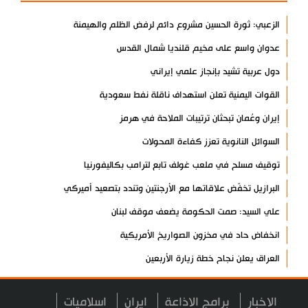
الزعبي: ثورة الحسين مشروع دائم لرفض الظلم والهيمنة
عدوان واسع على مخيم قلنديا شمال القدس
دول عربية تشيد بإنجاز علمي إيراني
القوات اليمنية تعلن استهداف ناقلة نفط سعودية
إيران وعُمان تبحثان ترتيبات الملاحة في هرمز
السوائل النانوية تعزز كفاءة المحولات
توقيف مسلح في ملعب غولف تابع لترامب بكاليفورنيا
البرازيل تخفّض علاقاتها مع الأرجنتين وتندد بتصعيد أميركي
علي السيد: صمت الحكومة يضعف موقف لبنان
انخفاض حاد في مخزون الصواريخ الأمريكية
العراق يعلن نجاح خطة زيارة الأربعين
رضائي: إيران جاهزة للدفاع عن سيادتها
الاخبار
برامج الاذاعة
ايران
اسلاميات
رئيس بلدية طهران يلتقي مع متولي العتبة الحسينية ومحافظ كربلاء