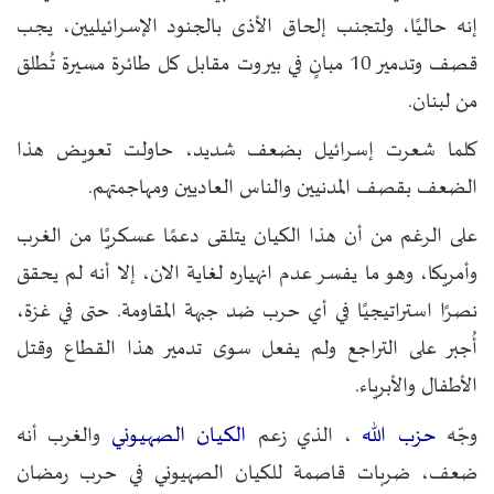
إنه حاليًا، ولتجنب إلحاق الأذى بالجنود الإسرائيليين، يجب
قصف وتدمير 10 مبانٍ في بيروت مقابل كل طائرة مسيرة تُطلق
من لبنان.
كلما شعرت إسرائيل بضعف شديد، حاولت تعويض هذا
الضعف بقصف المدنيين والناس العاديين ومهاجمتهم.
على الرغم من أن هذا الكيان يتلقى دعمًا عسكريًا من الغرب
وأمريكا، وهو ما يفسر عدم انهياره لغاية الان، إلا أنه لم يحقق
نصرًا استراتيجيًا في أي حرب ضد جبهة المقاومة. حتى في غزة،
أُجبر على التراجع ولم يفعل سوى تدمير هذا القطاع وقتل
الأطفال والأبرياء.
حزب الله
الكيان الصهيوني
وجّه
، الذي زعم
والغرب أنه
ضعف، ضربات قاصمة للكيان الصهيوني في حرب رمضان