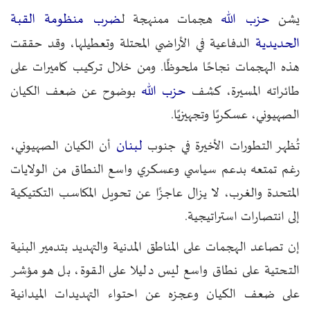
حزب الله
ضرب منظومة القبة
يشن
هجمات ممنهجة ل
الحديدية
الدفاعية في الأراضي المحتلة وتعطيلها، وقد حققت
هذه الهجمات نجاحًا ملحوظًا. ومن خلال تركيب كاميرات على
حزب الله
طائراته المسيرة، كشف
بوضوح عن ضعف الكيان
الصهيوني، عسكريًا وتجهيزيًا.
لبنان
تُظهر التطورات الأخيرة في جنوب
أن الكيان الصهيوني،
رغم تمتعه بدعم سياسي وعسكري واسع النطاق من الولايات
المتحدة والغرب، لا يزال عاجزًا عن تحويل المكاسب التكتيكية
إلى انتصارات استراتيجية.
إن تصاعد الهجمات على المناطق المدنية والتهديد بتدمير البنية
التحتية على نطاق واسع ليس دليلا على القوة، بل هو مؤشر
على ضعف الكيان وعجزه عن احتواء التهديدات الميدانية