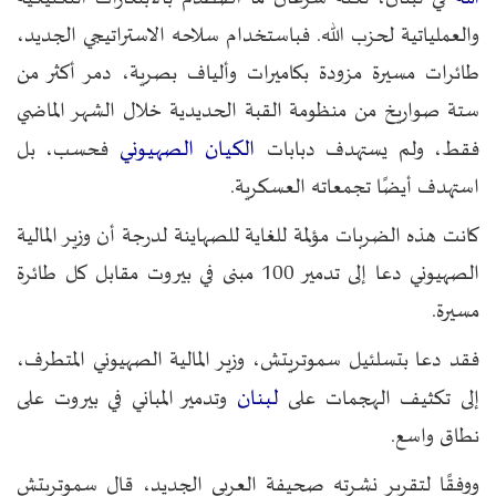
والعملياتية لحزب الله. فباستخدام سلاحه الاستراتيجي الجديد،
طائرات مسيرة مزودة بكاميرات وألياف بصرية، دمر أكثر من
ستة صواريخ من منظومة القبة الحديدية خلال الشهر الماضي
الكيان الصهيوني
فقط، ولم يستهدف دبابات
فحسب، بل
استهدف أيضًا تجمعاته العسكرية.
كانت هذه الضربات مؤلمة للغاية للصهاينة لدرجة أن وزير المالية
الصهيوني دعا إلى تدمير 100 مبنى في بيروت مقابل كل طائرة
مسيرة.
فقد دعا بتسلئيل سموتريتش، وزير المالية الصهيوني المتطرف،
لبنان
إلى تكثيف الهجمات على
وتدمير المباني في بيروت على
نطاق واسع.
ووفقًا لتقرير نشرته صحيفة العربي الجديد، قال سموتريتش