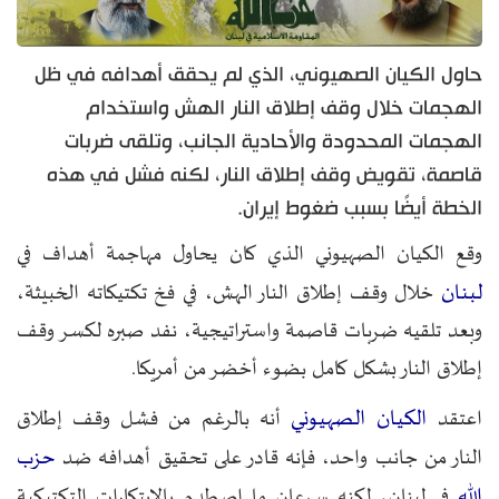
حاول الكيان الصهيوني، الذي لم يحقق أهدافه في ظل
الهجمات خلال وقف إطلاق النار الهش واستخدام
الهجمات المحدودة والأحادية الجانب، وتلقى ضربات
قاصمة، تقويض وقف إطلاق النار، لكنه فشل في هذه
الخطة أيضًا بسبب ضغوط إيران.
وقع الكيان الصهيوني الذي كان يحاول مهاجمة أهداف في
لبنان
خلال وقف إطلاق النار الهش، في فخ تكتيكاته الخبيثة،
وبعد تلقيه ضربات قاصمة واستراتيجية، نفد صبره لكسر وقف
إطلاق النار بشكل كامل بضوء أخضر من أمريكا.
الكيان الصهيوني
اعتقد
أنه بالرغم من فشل وقف إطلاق
حزب
النار من جانب واحد، فإنه قادر على تحقيق أهدافه ضد
الله
في لبنان، لكنه سرعان ما اصطدم بالابتكارات التكتيكية