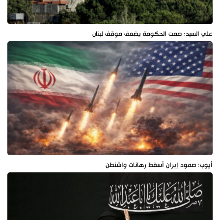
علي السيد: صمت الحكومة يضعف موقف لبنان
أيوب: صمود إيران أسقط رهانات واشنطن