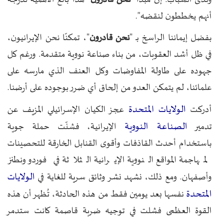
أنهم يخططون لنقضه".
بفضل إيماننا الراسخ بـ "
نحن قادرون
"، تمكنّا نحن الإيرانيون،
في ظل أشد العقوبات، من بناء صناعة نووية متقدمة. ورغم كل
جهوده على طاولة المفاوضات وكل العنف الذي مارسه على
علمائنا، لم يتمكن العدو من إلحاق أي ضرر بوجوده على أرضنا.
الولايات المتحدة
أدركت
عجز الكيان الإسرائيلي المزيف عن
الصناعة النووية
تدمير
الإيرانية، فشنّت حملة جوية
باستخدام أحدث القاذفات وأقوى القنابل الخارقة للتحصينات
لمهاجمة المواقع النووية الإيرانية الثلاثة في فوردو ونطنز
الولايات
وأصفهان. ومع ذلك، نشهد نشر وثائق سرية للغاية في
المتحدة
نفسها بعد يومين فقط من هذه الحادثة، تُظهر أن هذه
القوة العظمى فشلت في توجيه ضربة قاصمة كانت ستدمر