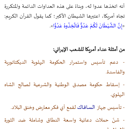
أنه اتخذها عدوا له، وبناءً على هذه العداوات الدائمة والمتكررة
تجاه أمريكا، اعتبرها الشيطان الأكبر؛ كما يقول القرآن الكريم:
«
إِنَّ الشَّيْطَانَ لَكُمْ عَدُوٌّ فَاتَّخِذُوهُ عَدُوًّا
».
من أمثلة عداء أمريكا للشعب الإيراني:
- دعم تأسيس واستمرار الحكومة البهلوية الديكتاتورية
والفاسدة.
- إسقاط حكومة مصدق الوطنية والشرعية لصالح الشاه
البهلوي.
السافاك
- تأسيس جهاز
لقمع أي فكر معارض وخنق البلاد.
- شنّ حملات دعائية واسعة النطاق وشاملة ضد الثورة