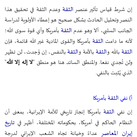
الثقة
إن شرط قياس تأثير عنصر
وعدم الثقة في تحقيق هذا
النصر وتحليل الحادث بشكل صحيح هو إعطاء الأولوية لدراسة
الثقة
الجانب السلبي، ألا وهو عدم
بأمريكا وأي قوة سوى الله؛
الثقة
لأنه ما دامت
بأمريكا والقوى المادية غير الله قائمة، فإن
الثقة
الثقة
الثقة
بالله و
بالأمة و
بالنفس، إن وُجدت، لن تظهر
ولن تُجدي نفعا. والمنطق السائد هنا هو منطق "
لا إله إلا الله
"
الذي يُثبت بالنفي.
الثقة
أ) نفي
بأمريكا
الثقة
إن نفي
بأمريكا إنجاز تاريخي للأمة الإيرانية، بمعنى أن
تاريخ
النظام الحاكم في أمريكا، بحكوماته المختلفة، أظهر في
إيران المعاصر
عداءً وخيانة تجاه الشعب الإيراني لدرجة