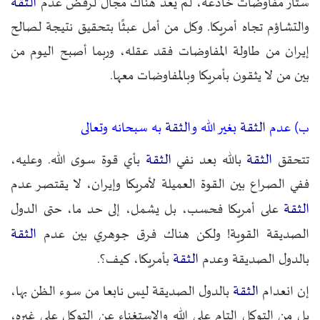
الثقة
ستار مفاوضات خادعة، لم يعد هناك مجال لرفض عدم
والتشاؤم تجاه أمريكا. وكل من أمل عبثًا بتحقيق نتيجة لصالح
إيران من طاولة المفاوضات فقد عقله، وربما أصبح اليوم من
بين من لا يثقون بأمريكا وبالمفاوضات معها.
الثقة
الثقة
ب) عدم
بغير الله و
به سبحانه وتعالى
الثقة
الثقة
تتحقق
بالله بعد نفي
بأي قوة سوى الله. وعليه،
ففي الصراع بين القوة العميلة لأمريكا وإيران، لا يقتصر عدم
الثقة
على أمريكا فحسب، بل يشمل، إلى حد ما، حتى الدول
الثقة
الصديقة القوية! ولكن هناك فرق جوهري بين عدم
الثقة
بالدول الصديقة وعدم
بأمريكا، كيف؟.
الثقة
إن انعدام
بالدول الصديقة ليس نابعا من سوء الظن بها،
بل من التوكل التام على الله والاستغناء عن التوكل على غيره،