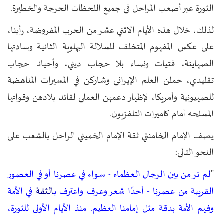
الثورة عبر أصعب المراحل في جميع اللحظات الحرجة والخطيرة.
لذلك، خلال هذه الأيام الاثني عشر من الحرب المفروضة، رأينا،
على عكس المفهوم المتخلف للسلالة البهلوية الثانية وسادتها
الصهاينة، فتيات ونساء بلا حجاب ديني، وأحيانا حجاب
تقليدي، حملن العلم الإيراني وشاركن في المسيرات المناهضة
للصهيونية وأمريكا، لإظهار دعمهن العملي لقائد بلادهن وقواتها
المسلحة أمام كاميرات التلفزيون.
يصف الإمام الخامنئي ثقة الإمام الخميني الراحل بالشعب على
النحو التالي:
"
لم نر من بين الرجال العظماء - سواء في عصرنا أو في العصور
الثقة
القريبة من عصرنا - أحدًا شعر وعرف واعترف ب
في الأمة
وفهم الأمة بدقة مثل إمامنا العظيم. منذ الأيام الأولى للثورة،