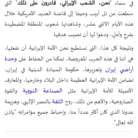
في سماء "
نحن، الشعب الإيراني، قادرون على ذلك
" التي
سطعت من تل أبيب وحيفا إلى قاعدة العديد الأمريكية خلال
هذه الأيام الاثني عشر، وشاهدتها شعوب المنطقة المضطهدة
بفرحٍ وأملٍ، ودعوا لها أن تصيب هدفها.
ونتيجة كل هذا، التي نستطيع نحن الأمة الإيرانية أن نفعلها،
وحدة
هي أننا في هذه الحرب المفروضة، تمكنا من الحفاظ على
أراضي إيران
وتعزيزها، حكومة السيادة الدينية في إيران،
تضامن الأمة الإيرانية العظيمة داخل البلاد وخارجها، والمعارف
الصناعة النووية
الأصيلة للأمة الإيرانية مثل
والقوة
الثقة
الصاروخية، والأهم من ذلك، روح
بالنصر الإلهي، وهزيمة
عدونا الذي كان أكثر عدداً منا، وإحباط جميع مؤامراته "بإذن
الله تعالى".