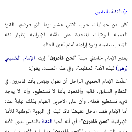
الثقة
د)
بالنفس
كان من جماليات حرب الاثني عشر يوما التي فرضتها القوة
العميلة للولايات المتحدة على الأمة الإيرانية إظهار ثقة
الشعب بنفسه وقوة إرادته أمام أعين العالم.
الإمام الخميني
يعتبر الإمام خامنئي مبدأ "
نحن قادرون
" إرث
(رض)
لهذه الأمة العظيمة، وفي هذا الصدد، يقول:
"علّمنا الإمام الخميني الراحل أن نقول ونؤمن بأننا قادرون. في
النظام السابق، قالوا وأقنعونا بأننا لا نستطيع، وأنه لا يوجد
شيء نستطيع فعله، وأن على الآخرين القيام بذلك نيابةً عنا؛
أما الإمام فقد أدخل نقيضًا تامًا لهذا في الهوية الوطنية للأمة
الثقة
الإيرانية: "
نحن قادرون
"؛ أي أنه أحيا
بالنفس لدى الأمة
ولدى الشباب. إن مبدأ
"نحن قادرون
" هذا بالغ الأهمية لدرجة