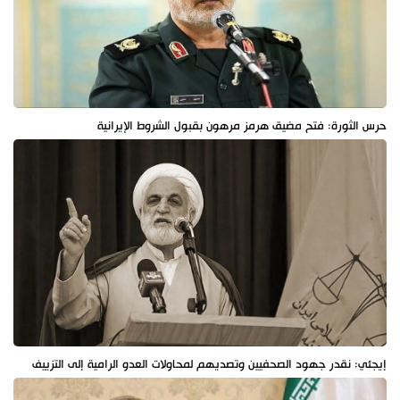
حرس الثورة: فتح مضيق هرمز مرهون بقبول الشروط الإيرانية
إيجئي: نقدر جهود الصحفيين وتصديهم لمحاولات العدو الرامية إلى التزييف