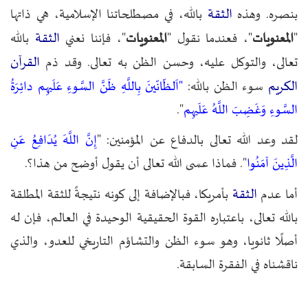
الثقة
بنصره. وهذه
بالله، في مصطلحاتنا الإسلامية، هي ذاتها
الثقة
"
المعنويات
"، فعندما نقول "
المعنويات
"، فإننا نعني
بالله
القرآن
تعالى، والتوكل عليه، وحسن الظن به تعالى. وقد ذم
الكريم
سوء الظن بالله:
"اَلظّانّينَ بِاللَّهِ ظَنَّ السَّوءِ عَلَيهِم دائِرَةُ
السَّوءِ وَغَضِبَ اللَّهُ عَلَيهِم
".
لقد وعد الله تعالى بالدفاع عن المؤمنين: "
إِنَّ اللَّهَ يُدَافِعُ عَنِ
الَّذِينَ آمَنُوا
". فماذا عسى الله تعالى أن يقول أوضح من هذا؟.
الثقة
أما عدم
بأمريكا، فبالإضافة إلى كونه نتيجةً للثقة المطلقة
بالله تعالى، باعتباره القوة الحقيقية الوحيدة في العالم، فإن له
أصلًا ثانويا، وهو سوء الظن والتشاؤم التاريخي للعدو، والذي
ناقشناه في الفقرة السابقة.