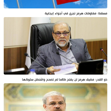
مسقط: مفاوضات هرمز تجري في أجواء إيجابية
ذو القدر: مضيق هرمز لن يفتح طالما لم تصحح واشنطن سلوكها