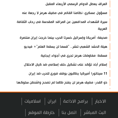
العراق يعطل الدوام الرسمي الأربعاء المقبل
مسؤول عسكري: نظامنا القائم في مضيق هرمز لا رجعة عنه
سيرة الشهداء المدافعين عن المراقد المقدسة في رحاب الثقافة
العربية
صحيفة: أمريكا وإسرائيل خسرتا الحرب بينما خرجت إيران منتصرة
هيئة الحشد الشعبي تنشر.. "قسما لن يسقط العلم"+ فيديو
مسقط: مفاوضات هرمز تجري في أجواء إيجابية
إسلام آباد تؤكد على تشكيل حلف إسلامي ضد كيان الاحتلال
11 سيناتورا أميركيا يطالبون بوقف فوري للحرب ضد إيران
ذو القدر: مضيق هرمز لن يفتح طالما لم تصحح واشنطن سلوكها
حرس الثورة: فتح مضيق هرمز مرهون بقبول الشروط الإيرانية
إيجئي: نقدر جهود الصحفيين وتصديهم لمحاولات العدو الرامية إلى
الاخبار
برامج الاذاعة
ايران
اسلاميات
التزييف
البث المباشر
اتصل بنا
خارطة الموقع
ولايتي: على القوات الأجنبية مغادرة المنطقة