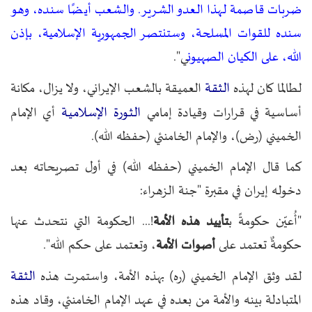
ضربات قاصمة لهذا العدو الشرير. والشعب أيضًا سنده، وهو
سنده للقوات المسلحة، وستنتصر الجمهورية الإسلامية، بإذن
الله، على الكيان الصهيون
ي".
الثقة
لطالما كان لهذه
العميقة بالشعب الإيراني، ولا يزال، مكانة
الثورة الإسلامية
أساسية في قرارات وقيادة إمامي
أي الإمام
الخميني (رض)، والإمام الخامنئي (حفظه الله).
كما قال الإمام الخميني (حفظه الله) في أول تصريحاته بعد
دخوله إيران في مقبرة "جنة ​​الزهراء:
"أُعيّن حكومةً ب
تأييد هذه الأمة
!... الحكومة التي نتحدث عنها
حكومةٌ تعتمد على
أصوات الأمة
، وتعتمد على حكم الله".
الثقة
لقد وثق الإمام الخميني (ره) بهذه الأمة، واستمرت هذه
المتبادلة بينه والأمة من بعده في عهد الإمام الخامنئي، وقاد هذه