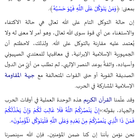
بمعنى: ﴿
وَمَنْ يَتَوَكَّلْ عَلَى اللَّهِ فَهُوَ حَسْبُهُ
﴾.
إن حالة التوكل التام على الله تعالى هي حالة الاكتفاء
والاستغناء عن أي قوة سوى الله تعالى، وهو أمر لا معنى له ولا
يُعتمد عليه مقارنة بالتوكل على الله. ولذلك، لاحظتم أن
الجمهورية الإسلامية الإيرانية، في معاقبتها للمعتدي الصهيوني
وأسياده، واثقةً بوعد النصر الإلهي، لم تطلب من أيٍّ من الدول
جبهة المقاومة
الصديقة القوية أو حتى القوات المتحالفة مع
الإسلامية المشاركة في الحرب.
القرآن الكريم
وقد علّمنا
هذه الوحدة العملية في أوقات الحرب
والجهاد، بقوله:«
إِنْ يَنْصُرْكُمُ اللَّهُ فَلَا غَالِبَ لَكُمْ وَإِنْ يَخْذُلْكُمْ
فَمَنْ ذَا الَّذِي يَنْصُرُكُمْ مِنْ بَعْدِهِ وَعَلَى اللَّهِ فَلْيَتَوَكَّلِ الْمُؤْمِنُونَ»
.
نحن نؤمن بأننا إن كنا ضمن المؤمنين، فإن الله سينصرنا