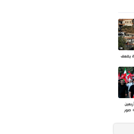
طهران وعموم إيران+ صور وفيديوهات
ة يضعف
ربعين
 صور