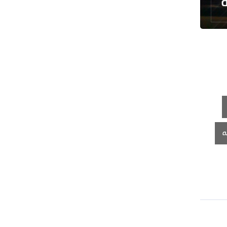
رئيس بلدية طهران يلتقي مع متولي
العتبة الحسينية ومحافظ كربلاء
تقرير مصور.. مراسم عزاء الأربعين بجوار
مكان استشهاد الإمام الشهيد
فريق طبي إيراني ينقذ حياة طفل عراقي
بأعجوبة+ فيديو
الشيخ قاسم: المقاومة مستمرة ما دام
الاحتلال موجودا
حمادة: إيران تشكل لاعبا رئيسا على
ه
خارطة العالم
حشود مليونية تواصل مراسيم الزيارة
الأربعينية في كربلاء
اللجنة التجارية المشتركة بين إيران
وباكستان تبدأ أعمالها
بدء مسيرات إحياء زيارة الأربعين في