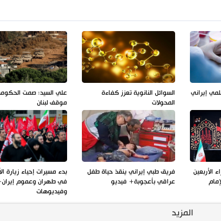
لمي إيراني
السوائل النانوية تعزز كفاءة
علي السيد: صمت الحكوم
المحولات
موقف لبنان
 الأربعين
فريق طبي إيراني ينقذ حياة طفل
بدء مسيرات إحياء زيارة الأ
إمام
عراقي بأعجوبة+ فيديو
في طهران وعموم إيران+
وفيديوهات
المزيد