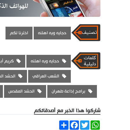
حجايه ويه اهلنه
اخترنا لكم
حجايه ويه اهلنه
كريم أبو
الشعب العراقي
الحشد ال
برامج إذاعة طهران
الحشد المقدس
شاركوا هذا الخبر مع أصدقائكم
Share
Facebook
Twitter
WhatsApp