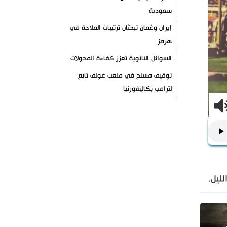
سعودية
إيران وعُمان تبحثان ترتيبات الملاحة في
هرمز
السوائل النانوية تعزز كفاءة المحولات
توقيف مسلح في ملعب غولف تابع
لترامب بكاليفورنيا
البرازيل تخفّض علاقاتها مع الأرجنتين
وتندد بتصعيد أميركي
علي السيد: صمت الحكومة يضعف موقف
لبنان
انخفاض حاد في مخزون الصواريخ
ليل.
الأمريكية
العراق يعلن نجاح خطة زيارة الأربعين
رضائي: إيران جاهزة للدفاع عن سيادتها