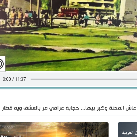
اش المحنة وكبر بيها... حجاية عراقي مر بالعشق ويه قطار ال