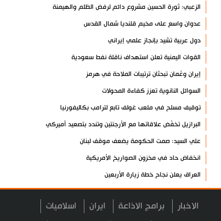
الزعبي: ثورة الحسين مشروع دائم لرفض الظلم والهيمنة
عدوان واسع على مخيم قلنديا شمال القدس
دول عربية تشيد بإنجاز علمي إيراني
القوات اليمنية تعلن استهداف ناقلة نفط سعودية
إيران وعُمان تبحثان ترتيبات الملاحة في هرمز
السوائل النانوية تعزز كفاءة المحولات
توقيف مسلح في ملعب غولف تابع لترامب بكاليفورنيا
البرازيل تخفّض علاقاتها مع الأرجنتين وتندد بتصعيد أميركي
علي السيد: صمت الحكومة يضعف موقف لبنان
انخفاض حاد في مخزون الصواريخ الأمريكية
العراق يعلن نجاح خطة زيارة الأربعين
رضائي: إيران جاهزة للدفاع عن سيادتها
الاخبار
برامج الاذاعة
ايران
اسلاميات
رئيس بلدية طهران يلتقي مع متولي العتبة الحسينية ومحافظ كربلاء