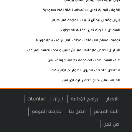
دول عربية تشيد بإنجاز علمي إيراني
القوات اليمنية تعلن استهداف ناقلة نفط سعودية
إيران وعُمان تبحثان ترتيبات الملاحة في هرمز
السوائل النانوية تعزز كفاءة المحولات
توقيف مسلح في ملعب غولف تابع لترامب بكاليفورنيا
البرازيل تخفّض علاقاتها مع الأرجنتين وتندد بتصعيد أميركي
علي السيد: صمت الحكومة يضعف موقف لبنان
انخفاض حاد في مخزون الصواريخ الأمريكية
العراق يعلن نجاح خطة زيارة الأربعين
رضائي: إيران جاهزة للدفاع عن سيادتها
الاخبار
برامج الاذاعة
ايران
اسلاميات
رئيس بلدية طهران يلتقي مع متولي العتبة الحسينية ومحافظ كربلاء
تقرير مصور.. مراسم عزاء الأربعين بجوار مكان استشهاد الإمام
البث المباشر
اتصل بنا
خارطة الموقع
الشهيد
من نحن
فريق طبي إيراني ينقذ حياة طفل عراقي بأعجوبة+ فيديو