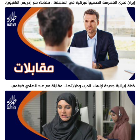
إيران تعري الغطرسة الصهيوأميركية في المنطقة.. مقابلة مع إدريس الكنبوري
خطة إيرانية جديدة لإنهاء الحرب ودلالاتها.. مقابلة مع عبد الهادي ضيغمي