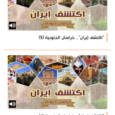
"اكتشف إيران".. خراسان الجنوبية (5)