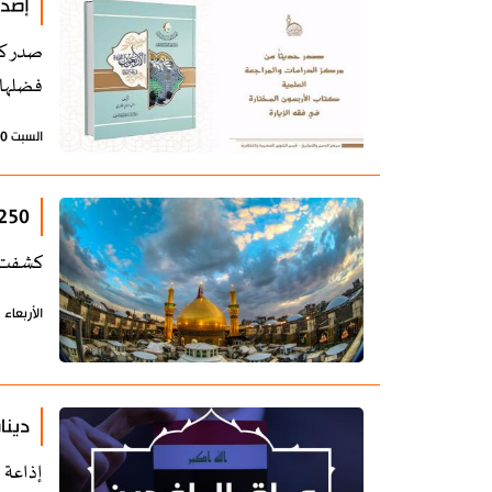
إصدا
صدر كت
فضلها و
السبت 30 مارس 2024 - 18:17 بتوقيت طهران
250 وفدا أجنبيا زاروا العتبة الحسينية في
كشفت ال
الأربعاء 31 يناير 2024 - 16:30 بتوقيت طهران
دينا
إذاعة 