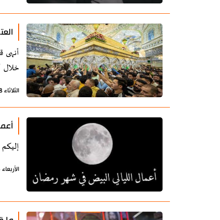
العت
أنهى ق
خلال أ
الثلاثاء 18 إبريل 2023 - 22:26 بتوقيت طهران
أعما
إليكم 
الأربعاء 5 إبريل 2023 - 18:21 بتوقيت طهران