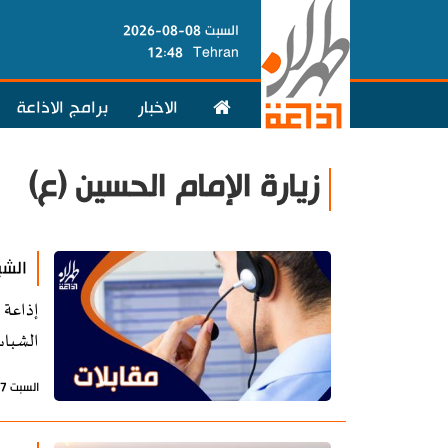
السبت 08-08-2026
12:48
Tehran
الاخبار
برامج الاذاعة
زيارة الإمام الحسين (ع)
الشب
إذاعة 
الشباب
السبت 17 أغسطس 2024 - 12:04 بتوقيت طهران