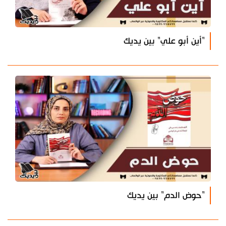
"أين أبو علي" بين يديك
"حوض الدم" بين يديك