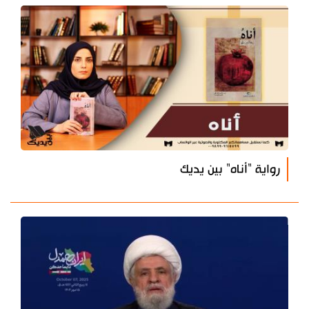
رواية "أناه" بين يديك