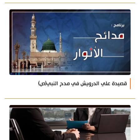
قصيدة علي الدرويش في مدح النبي(ص)