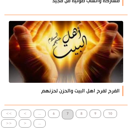
مشاركة واتساب صوتية من مجيد
الفرح لفرح اهل البيت والحزن لحزنهم
>>
>
...
6
7
8
9
10
<<
<
...