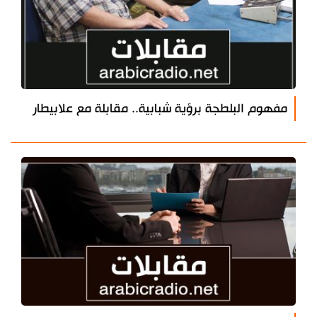
مفهوم البلطجة برؤية شبابية.. مقابلة مع علابيطار