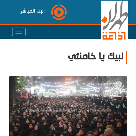
البث المباشر
لبيك يا خامنئي