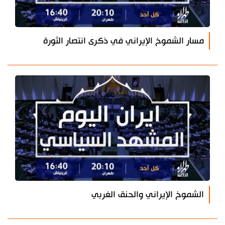
مسار الشموخ الإيراني في ذكرى انتصار الثورة
الشموخ الإيراني والحنق الغربي