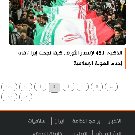
الذكرى الـ45 لإنتصار الثورة.. كيف نجحت إيران في
إحياء الهوية الإسلامية
>>
>
1
2
3
4
5
...
<<
<
الاخبار
برامج الاذاعة
ايران
اسلاميات
البث المباشر
اتصل بنا
خارطة الموقع