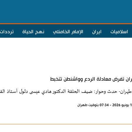
اسلاميات
ايران
الإمام الخامنئي
نهج الحياة
ترددات
ن تفرض معادلة الردع وواشنطن تتخبط
طهران- حدث وحوار: ضيف الحلقة الدكتور هادي عيسى دلول أستاذ القان