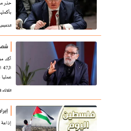
حذر مم
بأكملها
الخميس 5 فبراير 2026 - 13:26 بتوقيت طه
شمخا
أكد مم
ال
عمليا 
الثلاثاء 3 فبراير 2026 - 17:02 بتوقيت طهران
إيرا
إذاعة 