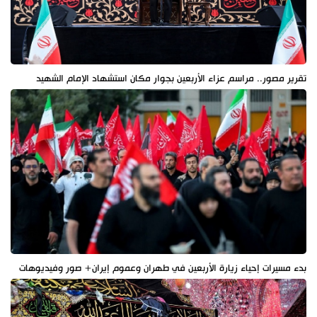
تقرير مصور.. مراسم عزاء الأربعين بجوار مكان استشهاد الإمام الشهيد
بدء مسيرات إحياء زيارة الأربعين في طهران وعموم إيران+ صور وفيديوهات