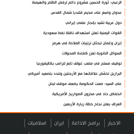
الزعبي: ثورة الحسين مشروع دائم لرفض الظلم والهيمنة
عدوان واسع على مخيم قلنديا شمال القدس
دول عربية تشيد بإنجاز علمي إيراني
القوات اليمنية تعلن استهداف ناقلة نفط سعودية
إيران وعُمان تبحثان ترتيبات الملاحة في هرمز
السوائل النانوية تعزز كفاءة المحولات
توقيف مسلح في ملعب غولف تابع لترامب بكاليفورنيا
البرازيل تخفّض علاقاتها مع الأرجنتين وتندد بتصعيد أميركي
علي السيد: صمت الحكومة يضعف موقف لبنان
انخفاض حاد في مخزون الصواريخ الأمريكية
العراق يعلن نجاح خطة زيارة الأربعين
رضائي: إيران جاهزة للدفاع عن سيادتها
الاخبار
برامج الاذاعة
ايران
اسلاميات
رئيس بلدية طهران يلتقي مع متولي العتبة الحسينية ومحافظ كربلاء