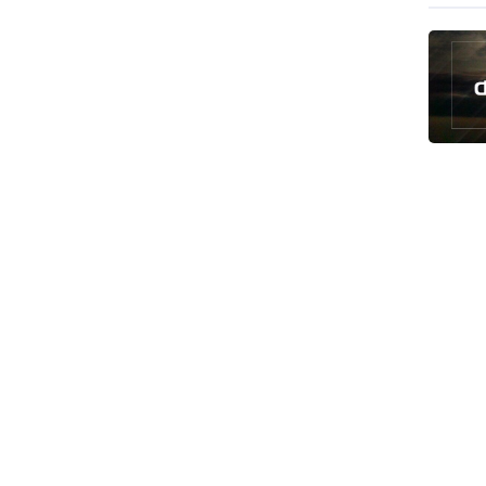
رئيس بلدية طهران يلتقي مع متولي
العتبة الحسينية ومحافظ كربلاء
تقرير مصور.. مراسم عزاء الأربعين بجوار
مكان استشهاد الإمام الشهيد
فريق طبي إيراني ينقذ حياة طفل عراقي
بأعجوبة+ فيديو
الشيخ قاسم: المقاومة مستمرة ما دام
الاحتلال موجودا
حمادة: إيران تشكل لاعبا رئيسا على
خارطة العالم
حشود مليونية تواصل مراسيم الزيارة
الأربعينية في كربلاء
اللجنة التجارية المشتركة بين إيران
وباكستان تبدأ أعمالها
بدء مسيرات إحياء زيارة الأربعين في