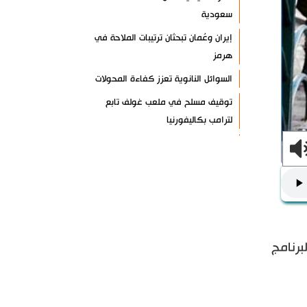
سعودية
إيران وعُمان تبحثان ترتيبات الملاحة في
هرمز
السوائل النانوية تعزز كفاءة المحولات
توقيف مسلح في ملعب غولف تابع
لترامب بكاليفورنيا
البرازيل تخفّض علاقاتها مع الأرجنتين
وتندد بتصعيد أميركي
علي السيد: صمت الحكومة يضعف موقف
لبنان
انخفاض حاد في مخزون الصواريخ
الأمريكية
برنامج
العراق يعلن نجاح خطة زيارة الأربعين
رضائي: إيران جاهزة للدفاع عن سيادتها