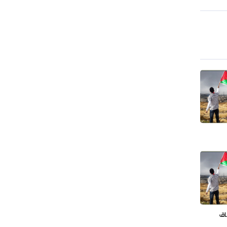
طهران وعموم إيران+ صور وفيديوهات
اق