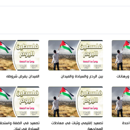
ورهانات
بين الردع والسيادة والميدان
الميدان يفرض شروطه
احدة
تصعيد إقليمي وثبات في معادلات
تصعيد في الضفة واستحق
المواجهة
السيادة في لبنان