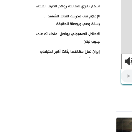
ابتكار نانوي لمعالجة روائح الصرف الصحي
الإعلام في مدرسة القائد الشهيد ..
رسالة وعي وبوصلة للحقيقة
الاحتلال الصهيوني يواصل اعتداءاته على
جنوب لبنان
إيران تعزز مكانتها بثالث أكبر احتياطي
حبوب آسيوياً
اليمن يعلن استهداف منشأة نفطية في
جيزان
خروقات صهيونية جديدة لوقف النار في
غزة
إخلاء أمريكي لقاعدة الحرير في
كردستان العراق
خبير: الردع الإيراني يعيد تشكيل
المعادلات