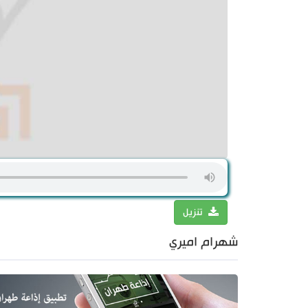
تنزيل
شهرام اميري