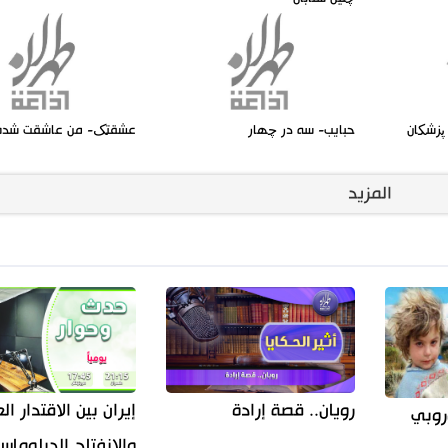
 پزشکان
حبايب- سه در چهار
عشقتک- من عاشقت شدم
المزيد
إيران بين الاقتدار 
رويان.. قصة إرادة
روبي
والانفتاح الدبلوما