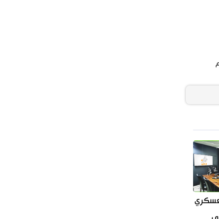
إيجابية
إسلام آباد تؤكد على تشكيل حلف
إسلامي ضد كيان الاحتلال
العسكري
سي