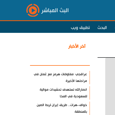
البث المباشر
البحث
تطبيق ويب
آخر الأخبار
الأكثر مشاهدة
عراقجي: مفاوضات هرمز مع عُمان في
مراحلها الأخيرة
انصارالله تستهدف تحشيدات موالية
للسعودية في المخا
خواف–هرات.. طريق إيران لربط الصين
بالمنطقة