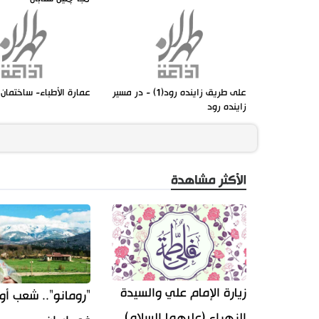
على طريق زاينده رود(1) - در مسير
عمارة الأطباء- ساختمان
زاينده رود
الأكثر مشاهدة
زيارة الإمام علي والسيدة
"رومانو".. شعب أو
الزهراء (عليهما السلام)