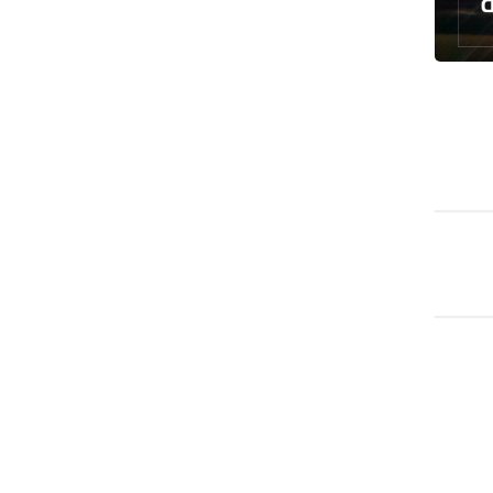
فشل مخططات إسرائيل لزعزعة إيران
والمقاومة
انطلاق فعاليات المؤتمر العلمي الدولي
العاشر لزيارة الأربعين
العراق يعطل الدوام الرسمي الأربعاء
المقبل
مسؤول عسكري: نظامنا القائم في
مضيق هرمز لا رجعة عنه
سيرة الشهداء المدافعين عن المراقد
المقدسة في رحاب الثقافة العربية
صحيفة: أمريكا وإسرائيل خسرتا الحرب
بينما خرجت إيران منتصرة
هيئة الحشد الشعبي تنشر.. "قسما لن
يسقط العلم"+ فيديو
مسقط: مفاوضات هرمز تجري في أجواء