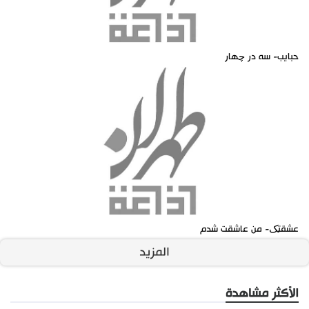
حبايب- سه در چهار
عشقتک- من عاشقت شدم
المزيد
الأكثر مشاهدة