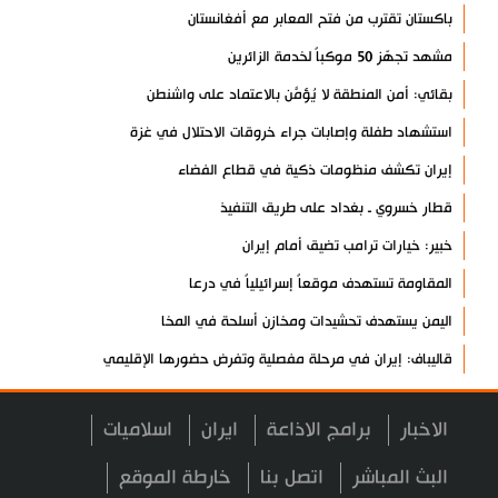
باكستان تقترب من فتح المعابر مع أفغانستان
مشهد تجهّز 50 موكباً لخدمة الزائرين
بقائي: أمن المنطقة لا يُؤمَّن بالاعتماد على واشنطن
استشهاد طفلة وإصابات جراء خروقات الاحتلال في غزة
إيران تكشف منظومات ذكية في قطاع الفضاء
قطار خسروي ـ بغداد على طريق التنفيذ
خبير: خيارات ترامب تضيق أمام إيران
المقاومة تستهدف موقعاً إسرائيلياً في درعا
اليمن يستهدف تحشيدات ومخازن أسلحة في المخا
قاليباف: إيران في مرحلة مفصلية وتفرض حضورها الإقليمي
تعيين ذو القدر مستشارا سياسيا لقائد الثورة
الاخبار
برامج الاذاعة
ايران
اسلاميات
تعيين رضائي أمينا للمجلس الأعلى للأمن القومي الإيراني
رضائي ممثلا لقائد الثورة في المجلس الأعلى للأمن القومي
البث المباشر
اتصل بنا
خارطة الموقع