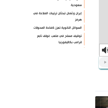
سعودية
إيران وعُمان تبحثان ترتيبات الملاحة في
هرمز
السوائل النانوية تعزز كفاءة المحولات
توقيف مسلح في ملعب غولف تابع
لترامب بكاليفورنيا
البرازيل تخفّض علاقاتها مع الأرجنتين
وتندد بتصعيد أميركي
علي السيد: صمت الحكومة يضعف موقف
لبنان
انخفاض حاد في مخزون الصواريخ
الأمريكية
العراق يعلن نجاح خطة زيارة الأربعين
رضائي: إيران جاهزة للدفاع عن سيادتها