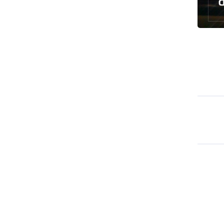
رئيس بلدية طهران يلتقي مع متولي
العتبة الحسينية ومحافظ كربلاء
تقرير مصور.. مراسم عزاء الأربعين بجوار
مكان استشهاد الإمام الشهيد
فريق طبي إيراني ينقذ حياة طفل عراقي
بأعجوبة+ فيديو
الشيخ قاسم: المقاومة مستمرة ما دام
الاحتلال موجودا
حمادة: إيران تشكل لاعبا رئيسا على
خارطة العالم
حشود مليونية تواصل مراسيم الزيارة
الأربعينية في كربلاء
اللجنة التجارية المشتركة بين إيران
وباكستان تبدأ أعمالها
بدء مسيرات إحياء زيارة الأربعين في