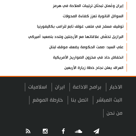
إيران وعُمان تبحثان ترتيبات الملاحة في هرمز
السوائل النانوية تعزز كفاءة المحولات
توقيف مسلح في ملعب غولف تابع لترامب بكاليفورنيا
البرازيل تخفّض علاقاتها مع الأرجنتين وتندد بتصعيد أميركي
علي السيد: صمت الحكومة يضعف موقف لبنان
انخفاض حاد في مخزون الصواريخ الأمريكية
العراق يعلن نجاح خطة زيارة الأربعين
رضائي: إيران جاهزة للدفاع عن سيادتها
الاخبار
برامج الاذاعة
ايران
اسلاميات
رئيس بلدية طهران يلتقي مع متولي العتبة الحسينية ومحافظ كربلاء
تقرير مصور.. مراسم عزاء الأربعين بجوار مكان استشهاد الإمام
البث المباشر
اتصل بنا
خارطة الموقع
الشهيد
من نحن
فريق طبي إيراني ينقذ حياة طفل عراقي بأعجوبة+ فيديو
الشيخ قاسم: المقاومة مستمرة ما دام الاحتلال موجودا