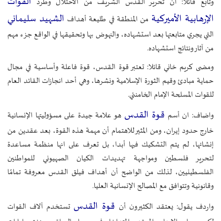
القوات
وتابع قائلا: ان تحرير القدس الشريف من الاحتلال وطرد
الإرهابية الأميركية
الشهيد سليماني
من المنطقة في طليعة أهداف
التي يجري متابعتها بعد استشهاده، والنهوض بها وتحقيقها في الواقع جزء مهم
من آثار ونتائج استشهاده.
ومضى كريم خاني قائلا: تعتبر قوة القدس، قوة فاعلة وأساسية في مجال
حماية مبادئ وقيم الثورة الإسلامية ونشرها، وهي أحد انجازات القائد العام
للقوات المسلحة الإمام الخامنئي.
قوة القدس
واضاف: ان أسم
هو علامة جيدة على مسؤوليتها الإنسانية
خارج حدود إيران، ومن المثير للاهتمام أن مهمة هذه القوة، بعد عقدين من
إنشائها، لم يتم التشكيك فيها أبدا، بل تعرف على انها منظمة مساعدة
لتحرير فلسطين ومواجهة تهديدات الكيان الصهيوني للمواطنين
الفلسطينيين، لذلك من الواضح أن أهداف فيلق القدس معروفة تمامًا
وقانونية وتتوافق مع المصالح الإنسانية العليا.
قوة القدس
واردف يقول: يعتقد الكثيرون أن
تستخدم آلاف القوات