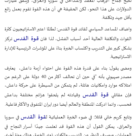
لكبح جماح الإرهاب المعقد والمتداخل في سوريا والعراق، وينفق مليارات
الدولارات على هذا النحو، لكن الحقيقة هي أن هذه القوة تقوم بعمل رائع
بأقل جهد وتكلفة.
واضاف المساعد السياسي لقائد قوة القدس: لطالما اعتبر الاستراتيجيون كثرة
قوة القدس
القوات والتكلفة العالية أحد أسباب الفشل، لذا فان
تركز
بشكل كبير على التدريب واكتساب الخبرة بناءً على المؤشرات الرئيسية للإدارة
الاستراتيجية.
ومضى يقول: بناء على قدرة هذه القوة على احتواء أزمة داعش، يعترف
مصدر صهيوني بأنه "في حين أن تحالف أكثر من 40 دولة على الرغم من
امتلاكه موارد وامكانيات هائلة، لم يتمكن من السيطرة على حركة داعش،
قوة القدس
فإن مقاتلي
وقيادته لم يلحقوا هزائم مختلفة بداعش
فحسب، وانما ادركت المنطقة والعالم أيضا دور ايران المتفوق والأكثر فاعلية.
قوة القدس
وتابع كريم خاني قائلا: في ضوء الخبرة العملياتية ل
في سوريا
والعراق، يمكن القول أن هذه القوة قد تعلمت جيدًا أسرار النجاح في
العمليات، وبصرف النظر عن التدريب والكوادر ذوي الخبرة، هناك ميزة أخرى