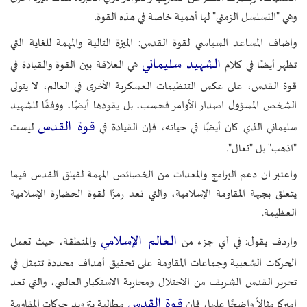
وهي "التسلسل الزمني" لها أهمية خاصة في هذه القوة.
واضاف المساعد السياسي لقوة القدس: الميزة التالية والمهمة للغاية التي
الشهيد سليماني
تظهر أيضًا في كلام
هي العلاقة بين القوة والقيادة في
قوة القدس، على عكس التنظيمات العسكرية الأخرى في العالم، لا يتولى
الشخص المسؤول اصدار الأوامر فحسب، بل يقودها أيضًا، ووفقًا للشهيد
قوة القدس
سليماني الذي كان أيضًا في حياته، فإن القيادة في
ليست
"اذهب" بل "تعال".
واعتبر ان دعم البرامج والمعدات من الخصائص المهمة لفيلق القدس فيما
يتعلق بجبهة المقاومة الإسلامية، والتي تعد رمزًا لقوة الحضارة الإسلامية
العظيمة.
العالم الإسلامي
واردف يقول: في أي جزء من
والمنطقة، حيث تعمل
الحركات الشعبية وجماعات المقاومة على تحقيق أهداف محددة تتمثل في
تحرير القدس الشريف من الاحتلال ومحاربة الاستكبار العالمي، والتي تعد
قوة القدس
اميركا مثالاً واضحًا عليها، فإن
مطالبة بتزويد حركات المقاومة