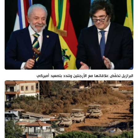
البرازيل تخفّض علاقاتها مع الأرجنتين وتندد بتصعيد أميركي