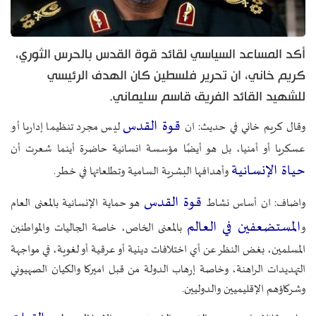
أكد المساعد السياسي لقائد قوة القدس بالحرس الثوري،
كريم خاني، ان تحرير فلسطين كان الهدف الرئيسي
للشهيد القائد الفريق قاسم سليماني.
قوة القدس
وقال كريم خاني في حديث: ان
ليس مجرد تنظيما إداريا أو
عسكريا أو أمنيا، بل هو أيضًا مؤسسة انسانية حاضرة أينما شعرت أن
حياة الإنسانية
وأهدافها البشرية السامية وتطلعاتها في خطر.
قوة القدس
واضاف: ان أساس نشاط
هو حماية الإنسانية بالمعنى العام
المستضعفين في العالم
و
بالمعنى الخاص، خاصة الجاليات والمواطنين
المسلمين، بغض النظر عن أي اختلافات دينية أو عرقية أو لغوية، في مواجهة
التهديدات الراهنة، وخاصة إرهاب الدولة من قبل اميركا والكيان الصهيوني
وشركاؤهم الإقليميين والدوليين.