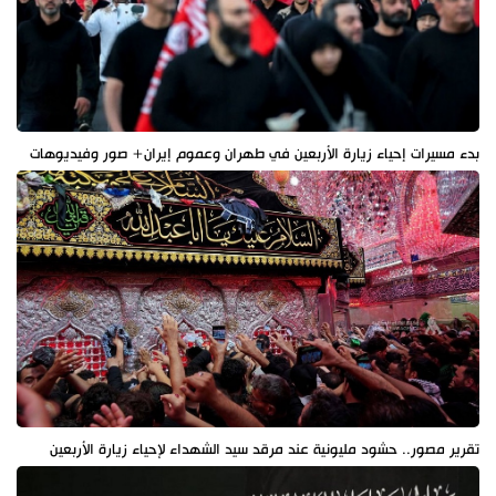
بدء مسيرات إحياء زيارة الأربعين في طهران وعموم إيران+ صور وفيديوهات
تقرير مصور.. حشود مليونية عند مرقد سيد الشهداء لإحياء زيارة الأربعين