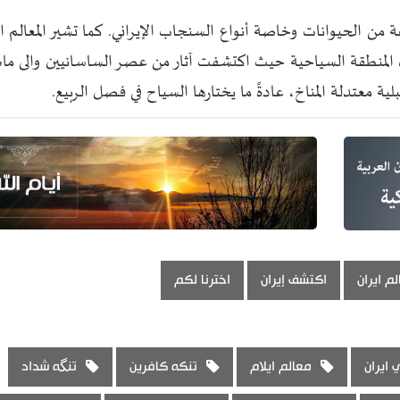
من الحيوانات وخاصة أنواع السنجاب الإيراني. كما تشير المعالم ال
ذه المنطقة السياحية حيث اكتشفت آثار من عصر الساسانيين والى م
ة معتدلة المناخ، عادةً ما يختارها السياح في فصل الربيع.
لم ايران
اكتشف إيران
اخترنا لكم
 ايران
معالم ايلام
تنكه كافرين
تنگه شداد