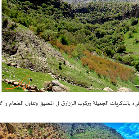
يء بالذكريات الجميلة وركوب الزوارق في المضيق وتناول الطعام و ال