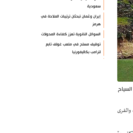
سعودية
إيران وعُمان تبحثان ترتيبات الملاحة في
هرمز
السوائل النانوية تعزز كفاءة المحولات
توقيف مسلح في ملعب غولف تابع
لترامب بكاليفورنيا
البرازيل تخفّض علاقاتها مع الأرجنتين
وتندد بتصعيد أميركي
علي السيد: صمت الحكومة يضعف موقف
لبنان
السياح
انخفاض حاد في مخزون الصواريخ
الأمريكية
 والقرى
العراق يعلن نجاح خطة زيارة الأربعين
رضائي: إيران جاهزة للدفاع عن سيادتها