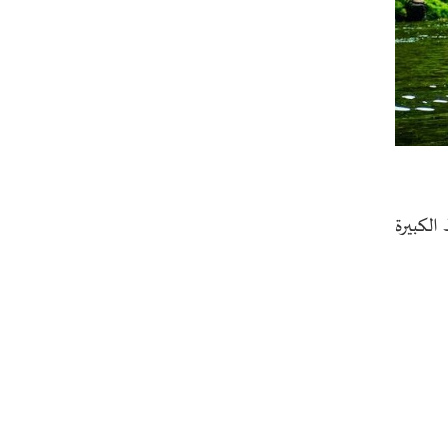
طهران وعموم إيران+ صور وفيديوهات
الكبيرة