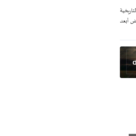
تاريخية
اض أبعد