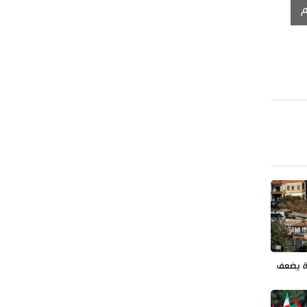
م
ة يضعف