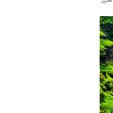
ً مضيق "كافرين"
رئيس بلدية طهران يلتقي مع متولي
العتبة الحسينية ومحافظ كربلاء
تقرير مصور.. مراسم عزاء الأربعين بجوار
مكان استشهاد الإمام الشهيد
فريق طبي إيراني ينقذ حياة طفل عراقي
بأعجوبة+ فيديو
الشيخ قاسم: المقاومة مستمرة ما دام
الاحتلال موجودا
حمادة: إيران تشكل لاعبا رئيسا على
خارطة العالم
حشود مليونية تواصل مراسيم الزيارة
الأربعينية في كربلاء
اللجنة التجارية المشتركة بين إيران
وباكستان تبدأ أعمالها
بدء مسيرات إحياء زيارة الأربعين في