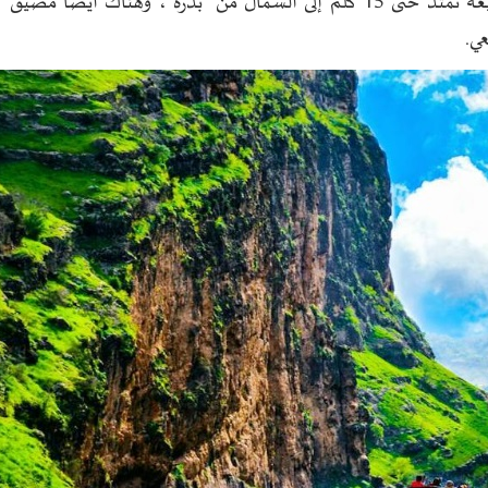
يمكن للسائح أن يرى مناظراً رائعة وفريدة من الطبيعة تمتد حتى 15 كلم إلى الشمال من "بدرة"، وهناك أيضا
ي.