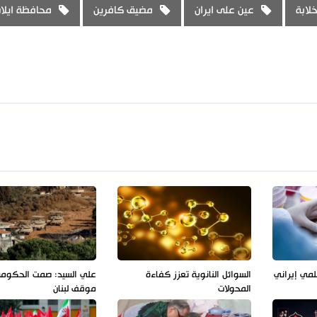
خلابة
عين على ايران
مضيق كافرين
محافظة ايلا
لمي إيراني
السوائل النانوية تعزز كفاءة
علي السيد: صمت الحكوم
المحولات
موقف لبنان