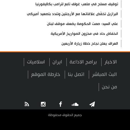
توقيف مسلح في ملعب غولف تابع لترامب بكاليفورنيا
البرازيل تخفّض علاقاتها مع الأرجنتين وتندد بتصعيد أميركي
علي السيد: صمت الحكومة يضعف موقف لبنان
انخفاض حاد في مخزون الصواريخ الأمريكية
العراق يعلن نجاح خطة زيارة الأربعين
رضائي: إيران جاهزة للدفاع عن سيادتها
الاخبار
برامج الاذاعة
ايران
اسلاميات
رئيس بلدية طهران يلتقي مع متولي العتبة الحسينية ومحافظ كربلاء
تقرير مصور.. مراسم عزاء الأربعين بجوار مكان استشهاد الإمام
البث المباشر
اتصل بنا
خارطة الموقع
الشهيد
من نحن
فريق طبي إيراني ينقذ حياة طفل عراقي بأعجوبة+ فيديو
الشيخ قاسم: المقاومة مستمرة ما دام الاحتلال موجودا
حمادة: إيران تشكل لاعبا رئيسا على خارطة العالم
جميع الحقوق محفوظة
حشود مليونية تواصل مراسيم الزيارة الأربعينية في كربلاء
اللجنة التجارية المشتركة بين إيران وباكستان تبدأ أعمالها