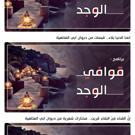
انما الدنيا بلاء.. قبسات من ديوان ابي العتاهية
إِنَّ الفَناءَ مِنَ البَقاءِ قَريبُ.. مختارات شعرية من ديوان ابي العتاهية