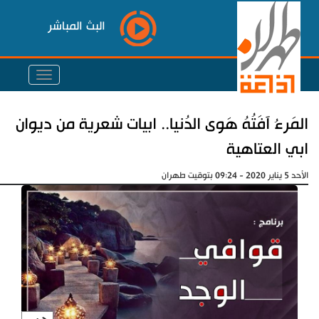
البث المباشر
المَرءُ آفَتُهُ هَوى الدُنيا.. ابيات شعرية من ديوان
ابي العتاهية
الأحد 5 يناير 2020 - 09:24 بتوقيت طهران