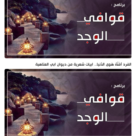
المَرءُ آفَتُهُ هَوى الدُنيا.. ابيات شعرية من ديوان ابي العتاهية