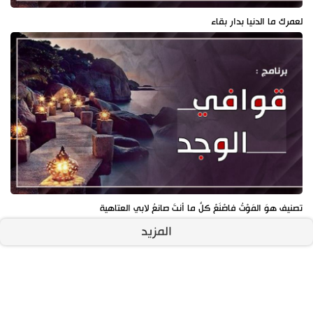
لعمرك ما الدنيا بدار بقاء
تصنيف هوَ المَوْتُ فاصْنَعْ كلَّ ما أنتَ صانعُ لابي العتاهية
المزيد