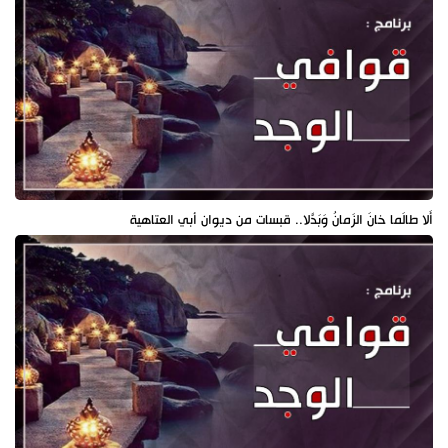
أَلا طالَما خانَ الزَمانُ وَبَدَّلا.. قبسات من ديوان أبي العتاهية