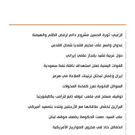
آخر الأخبار
الأكثر مشاهدة
الزعبي: ثورة الحسين مشروع دائم لرفض الظلم والهيمنة
عدوان واسع على مخيم قلنديا شمال القدس
دول عربية تشيد بإنجاز علمي إيراني
القوات اليمنية تعلن استهداف ناقلة نفط سعودية
إيران وعُمان تبحثان ترتيبات الملاحة في هرمز
السوائل النانوية تعزز كفاءة المحولات
توقيف مسلح في ملعب غولف تابع لترامب بكاليفورنيا
البرازيل تخفّض علاقاتها مع الأرجنتين وتندد بتصعيد أميركي
علي السيد: صمت الحكومة يضعف موقف لبنان
انخفاض حاد في مخزون الصواريخ الأمريكية