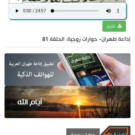
تنزيل
إذاعة طهران- حوارات زوجية: الحلقة 81
حوارات زوجية