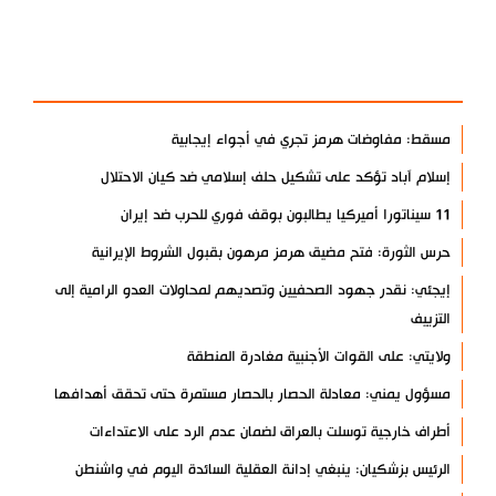
آخر الأخبار
الأكثر مشاهدة
مسقط: مفاوضات هرمز تجري في أجواء إيجابية
إسلام آباد تؤكد على تشكيل حلف إسلامي ضد كيان الاحتلال
11 سيناتورا أميركيا يطالبون بوقف فوري للحرب ضد إيران
حرس الثورة: فتح مضيق هرمز مرهون بقبول الشروط الإيرانية
إيجئي: نقدر جهود الصحفيين وتصديهم لمحاولات العدو الرامية إلى
التزييف
ولايتي: على القوات الأجنبية مغادرة المنطقة
مسؤول يمني: معادلة الحصار بالحصار مستمرة حتى تحقق أهدافها
أطراف خارجية توسلت بالعراق لضمان عدم الرد على الاعتداءات
الرئيس بزشكيان: ينبغي إدانة العقلية السائدة اليوم في واشنطن