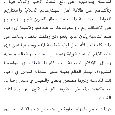
المناسبة ومواظبتهم على رفع شعائر الحب والولاء فيها ،
وتأكيدهم على ظلامة أهل البيت(عليهم السلام) واستثارتهم
للعواطف بمناسبة ذلك يلفت أنظار الآخرين إليهم ، ويحملهم
على الاحتكاك بهم ، والتعرف على ما عندهم، ولاسيما ان احياء
هذه المناسبة يكون غالبا بنحو مثير وملفت للنظر، يساعد على
ذلك كله تأييد الله تعالى لهذه الطائفة المنصورة ، فها نحن نرى
هذه الايام اثر هذه الزيارة وغيرها في الفات نظر العالم وتوجيه
الطف
وسائل الإعلام المختلفة نحو فاجعة
في مواسمها
المشهودة، لينظر العالم بعينه مدى استماتة الموالين في احياء
تلك المناسبة وغيرها مضحين بالغالي والنفيس في سبيل إحيائها،
غير مكترثين بالمخاطر والظروف التي قد تكون غير مهيأة لتلك
الشعائر.
«وذلك يفسر ما رواه معاوية بن وهب من دعاء الإمام الصادق