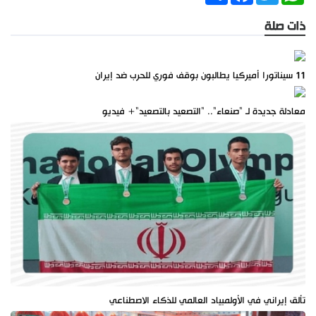
ذات صلة
11 سيناتورا أميركيا يطالبون بوقف فوري للحرب ضد إيران
معادلة جديدة لـ "صنعاء".. "التصعيد بالتصعيد"+ فيديو
تألق إيراني في الأولمبياد العالمي للذكاء الاصطناعي