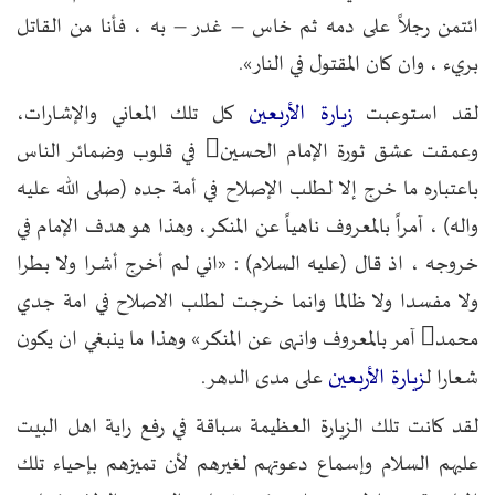
ائتمن رجلاً على دمه ثم خاس – غدر – به ، فأنا من القاتل
بريء ، وان كان المقتول في النار».
زيارة الأربعين
لقد استوعبت
كل تلك المعاني والإشارات،
وعمقت عشق ثورة الإمام الحسين في قلوب وضمائر الناس
باعتباره ما خرج إلا لطلب الإصلاح في أمة جده (صلى الله عليه
واله) ، آمراً بالمعروف ناهياً عن المنكر، وهذا هو هدف الإمام في
خروجه ، اذ قال (عليه السلام) : «اني لم أخرج أشرا ولا بطرا
ولا مفسدا ولا ظالما وانما خرجت لطلب الاصلاح في امة جدي
محمد آمر بالمعروف وانهى عن المنكر» وهذا ما ينبغي ان يكون
زيارة الأربعين
شعارا ل
على مدى الدهر.
لقد كانت تلك الزيارة العظيمة سباقة في رفع راية اهل البيت
عليهم السلام وإسماع دعوتهم لغيرهم لأن تميزهم بإحياء تلك