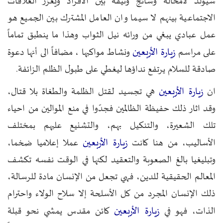
سيولد لامحالة وشائج وثيقة بين الأفراد ويعزز العلاقات
الاجتماعية بينهم لا سيما وان العامل المشترك بين الجميع هو
عمل عبادي يبغي من ورائه نيل الثواب وهذا ما ينطبق تماماً
زيارة الأربعين
على مراسم
ونشاط مواكبها ، مضافاً الى أنها دعوة
صادقة للسلام يرتفع نداؤها ليغطي على طبول الظلم الزائفة.
زيارة الأربعين
ان
هي تجسيد لقتل الظلمة والطغاة بلا قتال،
وقد اثار ذلك حفيظة الظالمين فجدّوا في منع الموالين من احياء
تلك الشعيرة، والتنكيل بهم، والتشنيع عليهم بمختلف
زيارة الأربعين
الأساليب، من هنا كانت
عملا إعلاميا ضخما،
وتبليغيا بالغ الصعوبة والتعقيد لكنها في الوقت نفسه تكشف
المعالم الحقيقية للدين، فهي تجعل من الإنسان مادة للرسالة،
ذلك الإنسان المجرد من كل الأسلحة إلا سلاح الولاء واحترام
زيارة الأربعين
الذات، فهو في
كائن مقدس يمشي نحو قبلة