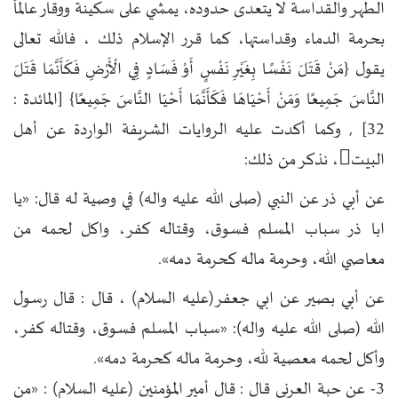
الطهر والقداسة لا يتعدى حدوده، يمشي على سكينة ووقار عالماً
بحرمة الدماء وقداستها، كما قرر الإسلام ذلك ، فالله تعالى
يقول {مَنْ قَتَلَ نَفْسًا بِغَيْرِ نَفْسٍ أَوْ فَسَادٍ فِي الْأَرْضِ فَكَأَنَّمَا قَتَلَ
النَّاسَ جَمِيعًا وَمَنْ أَحْيَاهَا فَكَأَنَّمَا أَحْيَا النَّاسَ جَمِيعًا} [المائدة :
32] , وكما أكدت عليه الروايات الشريفة الواردة عن أهل
البيت، نذكر من ذلك:
عن أبي ذر عن النبي (صلى الله عليه واله) في وصية له قال: «يا
ابا ذر سباب المسلم فسوق، وقتاله كفر، واكل لحمه من
معاصي الله، وحرمة ماله كحرمة دمه».
عن أبي بصير عن ابي جعفر(عليه السلام) ، قال : قال رسول
الله (صلى الله عليه واله): «سباب المسلم فسوق، وقتاله كفر،
وأكل لحمه معصية لله، وحرمة ماله كحرمة دمه».
3- عن حبة العرني قال : قال أمير المؤمنين (عليه السلام) : «من