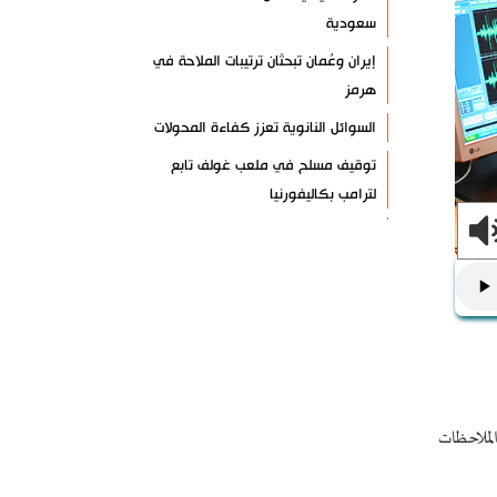
سعودية
إيران وعُمان تبحثان ترتيبات الملاحة في
هرمز
السوائل النانوية تعزز كفاءة المحولات
توقيف مسلح في ملعب غولف تابع
لترامب بكاليفورنيا
البرازيل تخفّض علاقاتها مع الأرجنتين
وتندد بتصعيد أميركي
علي السيد: صمت الحكومة يضعف موقف
لبنان
انخفاض حاد في مخزون الصواريخ
الأمريكية
العراق يعلن نجاح خطة زيارة الأربعين
لملاحظات
رضائي: إيران جاهزة للدفاع عن سيادتها