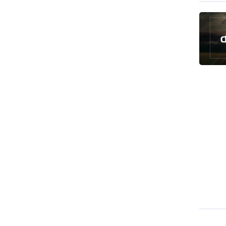
رئيس بلدية طهران يلتقي مع متولي
العتبة الحسينية ومحافظ كربلاء
تقرير مصور.. مراسم عزاء الأربعين بجوار
مكان استشهاد الإمام الشهيد
فريق طبي إيراني ينقذ حياة طفل عراقي
بأعجوبة+ فيديو
الشيخ قاسم: المقاومة مستمرة ما دام
الاحتلال موجودا
حمادة: إيران تشكل لاعبا رئيسا على
خارطة العالم
حشود مليونية تواصل مراسيم الزيارة
الأربعينية في كربلاء
اللجنة التجارية المشتركة بين إيران
وباكستان تبدأ أعمالها
بدء مسيرات إحياء زيارة الأربعين في