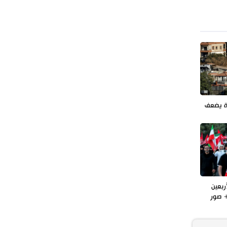
طهران وعموم إيران+ صور وفيديوهات
ة يضعف
ربعين
 صور