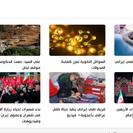
لمي إيراني
السوائل النانوية تعزز كفاءة
علي السيد: صمت الحكوم
المحولات
موقف لبنان
 الأربعين
فريق طبي إيراني ينقذ حياة طفل
بدء مسيرات إحياء زيارة الأ
إمام
عراقي بأعجوبة+ فيديو
في طهران وعموم إيران+
وفيديوهات