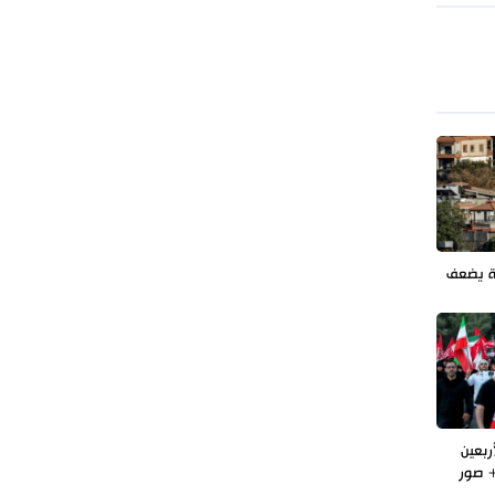
طهران وعموم إيران+ صور وفيديوهات
ة يضعف
ربعين
 صور