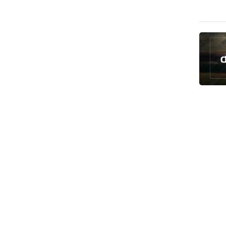
رئيس بلدية طهران يلتقي مع متولي
العتبة الحسينية ومحافظ كربلاء
تقرير مصور.. مراسم عزاء الأربعين بجوار
مكان استشهاد الإمام الشهيد
فريق طبي إيراني ينقذ حياة طفل عراقي
بأعجوبة+ فيديو
الشيخ قاسم: المقاومة مستمرة ما دام
الاحتلال موجودا
حمادة: إيران تشكل لاعبا رئيسا على
خارطة العالم
حشود مليونية تواصل مراسيم الزيارة
الأربعينية في كربلاء
اللجنة التجارية المشتركة بين إيران
وباكستان تبدأ أعمالها
بدء مسيرات إحياء زيارة الأربعين في