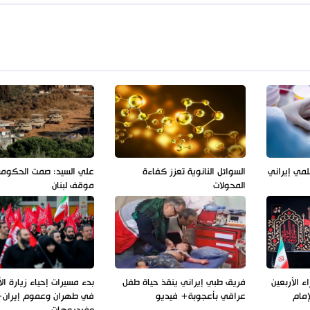
لمي إيراني
السوائل النانوية تعزز كفاءة
علي السيد: صمت الحكوم
المحولات
موقف لبنان
 الأربعين
فريق طبي إيراني ينقذ حياة طفل
بدء مسيرات إحياء زيارة الأ
إمام
عراقي بأعجوبة+ فيديو
في طهران وعموم إيران+