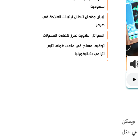
سعودية
إيران وعُمان تبحثان ترتيبات الملاحة في
هرمز
السوائل النانوية تعزز كفاءة المحولات
توقيف مسلح في ملعب غولف تابع
لترامب بكاليفورنيا
البرازيل تخفّض علاقاتها مع الأرجنتين
وتندد بتصعيد أميركي
علي السيد: صمت الحكومة يضعف موقف
لبنان
انخفاض حاد في مخزون الصواريخ
الأمريكية
 ويمكن
العراق يعلن نجاح خطة زيارة الأربعين
اعي مثل
رضائي: إيران جاهزة للدفاع عن سيادتها