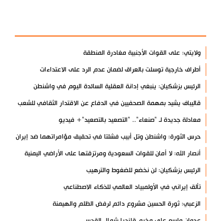
الأكثر مشاهدة
ولايتي: على القوات الأجنبية مغادرة المنطقة
أطراف خارجية توسلت بالعراق لضمان عدم الرد على الاعتداءات
الرئيس بزشكيان: ينبغي إدانة العقلية السائدة اليوم في واشنطن
قاليباف يشيد بمهمة الصحفيين في الدفاع عن الاقتدار الثقافي للشعب
معادلة جديدة لـ "صنعاء".. "التصعيد بالتصعيد"+ فيديو
حرس الثورة: واشنطن وتل أبيب فشلتا في تحقيق مؤامراتهما ضد إيران
أنصار الله: لا أمان للقوات السعودية ومرتزقتها على الأراضي اليمنية
الرئيس بزشكيان: لن نخضع للضغوط والترهيب
تألق إيراني في الأولمبياد العالمي للذكاء الاصطناعي
الزعبي: ثورة الحسين مشروع دائم لرفض الظلم والهيمنة
عدوان واسع على مخيم قلنديا شمال القدس