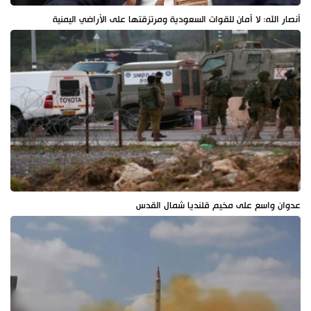
أنصار الله: لا أمان للقوات السعودية ومرتزقتها على الأراضي اليمنية
عدوان واسع على مخيم قلنديا شمال القدس