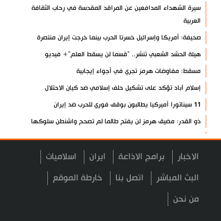
سيرة الشهداء المدافعين عن المراقد المقدسة في رحاب الثقافة
العربية
صحيفة: أمريكا وإسرائيل خسرتا الحرب بينما خرجت إيران منتصرة
هيئة الحشد الشعبي تنشر.. "قسما لن يسقط العلم"+ فيديو
مسقط: مفاوضات هرمز تجري في أجواء إيجابية
إسلام آباد تؤكد على تشكيل حلف إسلامي ضد كيان الاحتلال
11 سيناتورا أميركيا يطالبون بوقف فوري للحرب ضد إيران
ذو القدر: مضيق هرمز لن يفتح طالما لم تصحح واشنطن سلوكها
حرس الثورة: فتح مضيق هرمز مرهون بقبول الشروط الإيرانية
إيجئي: نقدر جهود الصحفيين وتصديهم لمحاولات العدو الرامية إلى
الاخبار
برامج الاذاعة
ايران
اسلاميات
التزييف
البث المباشر
اتصل بنا
خارطة الموقع
ولايتي: على القوات الأجنبية مغادرة المنطقة
من نحن
مسؤول يمني: معادلة الحصار بالحصار مستمرة حتى تحقق أهدافها
أطراف خارجية توسلت بالعراق لضمان عدم الرد على الاعتداءات