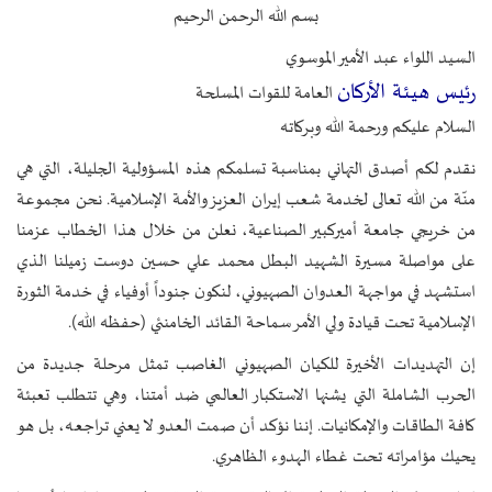
بسم الله الرحمن الرحيم
السيد اللواء عبد الأمير الموسوي
رئيس هيئة الأركان
العامة للقوات المسلحة
السلام عليكم ورحمة الله وبركاته
نقدم لكم أصدق التهاني بمناسبة تسلمكم هذه المسؤولية الجليلة، التي هي
منّة من الله تعالى لخدمة شعب إيران العزيز والأمة الإسلامية. نحن مجموعة
من خريجي جامعة أميركبير الصناعية، نعلن من خلال هذا الخطاب عزمنا
على مواصلة مسيرة الشهيد البطل محمد علي حسين دوست زميلنا الذي
استشهد في مواجهة العدوان الصهيوني، لنكون جنوداً أوفياء في خدمة الثورة
الإسلامية تحت قيادة ولي الأمر سماحة القائد الخامنئي (حفظه الله).
إن التهديدات الأخيرة للكيان الصهيوني الغاصب تمثل مرحلة جديدة من
الحرب الشاملة التي يشنها الاستكبار العالمي ضد أمتنا، وهي تتطلب تعبئة
كافة الطاقات والإمكانيات. إننا نؤكد أن صمت العدو لا يعني تراجعه، بل هو
يحيك مؤامراته تحت غطاء الهدوء الظاهري.