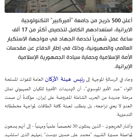
أعلن 500 خريج من جامعة "أميركبير" التكنولوجية
الايرانية، استعدادهم الكامل لتخصيص أكثر من 17 ألف
ساعة عمل شهرياً لخدمة الجهاد في مواجهة الاستكبار
العالمي والصهيونية، وذلك في إطار الدفاع عن مقدسات
الأمة الإسلامية وحماية سيادة الجمهورية الإسلامية
الإيرانية.
رئيس هيئة الأركان
وجاء في الرسالةٍ الموجهة إلى
العامة للقوات المسلحة
اللواء "عبد الأمير الموسوي"، أن التهديدات الأخيرة للكيان الصهيوني تمثل
مرحلة جديدة من الحرب الشاملة المفروضة على إيران، مؤكدةً أن صمت
العدو لا يعني تراجعه، بل يتطلب تعبئة كافة الطاقات لمواجهة مخططاته
التدميرية.
وأشار الخريجون - الذين يمثلون 30 تخصصاً علمياً ومهنياً - إلى أنهم يسعون
لمواصلة مسيرة الشهيد "محمد علي حسين دوست" زميلهم الذي استشهد