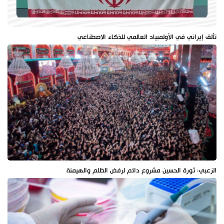
تألق إيراني في الأولمبياد العالمي للذكاء الاصطناعي
الزعبي: ثورة الحسين مشروع دائم لرفض الظلم والهيمنة