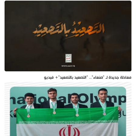
معادلة جديدة لـ "صنعاء".. "التصعيد بالتصعيد"+ فيديو