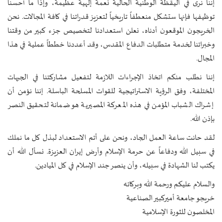
إننا نرى في اليقظة الوطنية الحالية نعمة إلهية عظيمة، وإذا ما أحسنا
توظيفها فإنها ستشكل منعطفاً تاريخياً لتعزيز قدراتنا في كافة المجالات. نحن
الخريجون الموقعون أدناه، نعلن استعدادنا لتخصيص جزء كبير من وقتنا
وخبراتنا لخدمة متطلبات الدفاع المقدس، وقد أعددنا خططاً عملية في هذا
المجال.
إننا نطلب منكم اتخاذ الإجراءات اللازمة لتفعيل مشاركتنا في الجبهات
المختلفة، وفق الرؤية الاستراتيجية للقوات المسلحة الباسلة. إننا نؤمن أن
إشراك الشباب المؤمن في هذه المعركة المصيرية هو ضمانة لتحقيق النصر
بإذن الله.
لقد حانت ساعة العمل الجاد، ونحن على أتم الاستعداد لبذل كل ما نملك
في سبيل الله ودفاعاً عن حرمة الإسلام وأرض إيران العزيزة. نسأل الله أن
يكتب لنا الشهادة في سبيله، وأن ينصر جند الإسلام في كل الميادين.
والسلام عليكم ورحمة الله وبركاته
خريجو جامعة أميركبير الصناعية
المخلصون للثورة الإسلامية