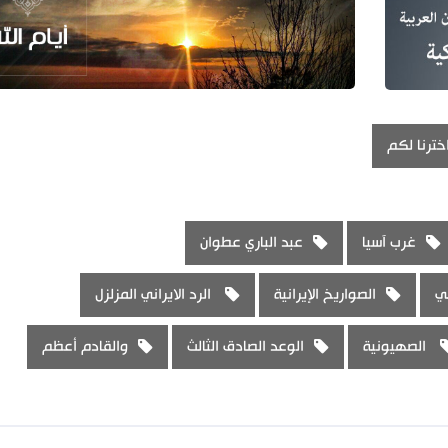
خترنا لكم
غرب آسيا
عبد الباري عطوان
ي
الصواريخ الإيرانية
الرد الايراني المزلزل
الصهيونية
الوعد الصادق الثالث
والقادم أعظم