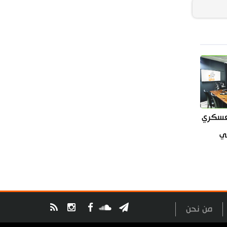
العسكري
سي
من نحن