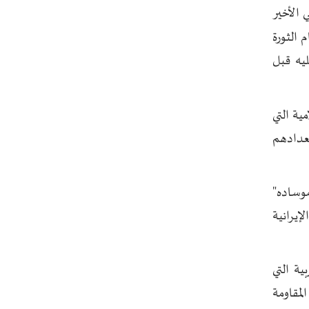
 الأخير
يسقط العلم"+ فيديو
 الثورة
مسقط: مفاوضات هرمز تجري في أجواء
إيجابية
ليه قبل
إسلام آباد تؤكد على تشكيل حلف
إسلامي ضد كيان الاحتلال
ية التي
11 سيناتورا أميركيا يطالبون بوقف فوري
ِعدادهم
للحرب ضد إيران
ذو القدر: مضيق هرمز لن يفتح طالما لم
تصحح واشنطن سلوكها
وساده"
حرس الثورة: فتح مضيق هرمز مرهون
إيرانية
بقبول الشروط الإيرانية
إيجئي: نقدر جهود الصحفيين وتصديهم
لمحاولات العدو الرامية إلى التزييف
ية التي
ولايتي: على القوات الأجنبية مغادرة
لمقاومة
المنطقة