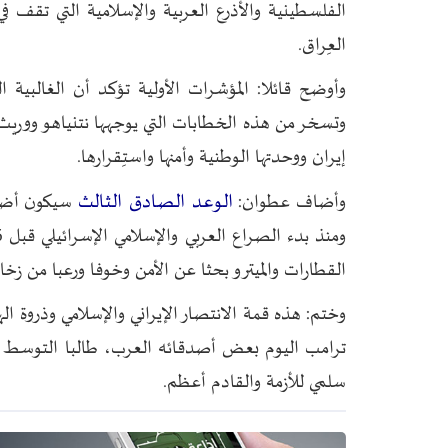
الفلسطينية والأذرع العربية والإسلامية التي تقف ف
العِراق.
وأوضح قائلا: المؤشرات الأولية تؤكد أن الغالبية
وتسخر من هذه الخطابات التي يوجهها نتنياهو ووريث شا
إيران ووحدتها الوطنية وأمنها واستِقرارها.
الوعد الصادق الثالث
وأضاف عطوان:
سيكون أضخم،
القطارات والميترو بحثا عن الأمن وخوفا ورعبا من زخات
وختم: هذه قمة الانتصار الإيراني والإسلامي وذروة ال
ترامب اليوم بعض أصدقائه العرب، طالبا التوسط ل
سلمي للأزمة والقادم أعظم.