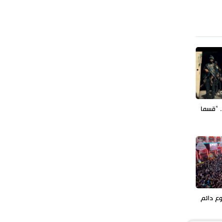
. "قسما
وع دائم