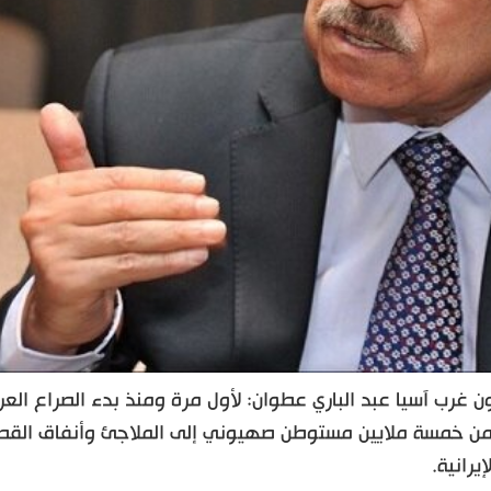
 غرب آسيا عبد الباري عطوان: لأول مرة ومنذ بدء الصراع العر
 76 عامًا، يهرب أكثر من خمسة ملايين مستوطن صهيوني إلى الملاجئ وأنفاق الق
يرانية.