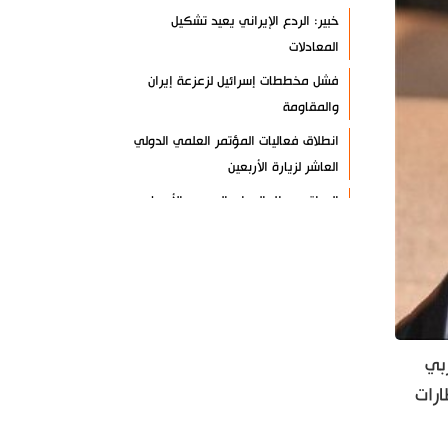
خبير: الردع الإيراني يعيد تشكيل
المعادلات
فشل مخططات إسرائيل لزعزعة إيران
والمقاومة
انطلاق فعاليات المؤتمر العلمي الدولي
العاشر لزيارة الأربعين
العراق يعطل الدوام الرسمي الأربعاء
المقبل
مسؤول عسكري: نظامنا القائم في
مضيق هرمز لا رجعة عنه
سيرة الشهداء المدافعين عن المراقد
المقدسة في رحاب الثقافة العربية
بي
صحيفة: أمريكا وإسرائيل خسرتا الحرب
طارات
بينما خرجت إيران منتصرة
هيئة الحشد الشعبي تنشر.. "قسما لن