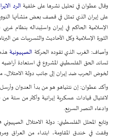
الرد الايران
وقال عطوان في تحليل نشرها على خلفية
على إيران الذي تمثل في قصف بعض منشآتها النووي
الإسلامية الحاكم في إيران واستِبداله بنظام غربي 
الثورة الإسلامية وكل الأحاديث والتسريبات عن البرنام
الصهيونية
وأصاف: الغرب الذي تقوده الحركة
هذه ا
تساند الحق الفلسطيني المشروع في استعادة أراضيه 
لخوض الحرب ضد إيران إلى جانب دولة الاحتلال، مت
وأكد عطوان: إن نتنياهو هو من بدأ العدوان وأرس
لاغتيال قيادات عسكرية إيرانية وأكثر من ستة من العل
وادعاء النصر السريع.
وتابع المحلل الفلسطيني: دولة الاحتلال الصهيوني 
وقفت في خندق المقاومة، ابتداء من العراق ومرورا 