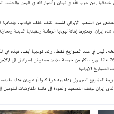
ي خندقها ِ من حزب الله في لبنان وأنصار الله في اليمن والحشد ال
 العظمى من الشعب الإيراني المسلم تقف خلف قيادتها، ونظامها ا
ه إيران، وتعتبرها إهانة لهويتها الوطنية وعقيدتها الدينية ومحاولة
 ليس في عدد الصواريخ فقط، وإنما نوعيتها أيضا، فهذه هي المرة
ومنذ بدء الصراع العربي والإسلامي الإسرائيلي قبل 76 عامًا، يهرب أكثر من خمسة ملايين مستوطن إسرائيلي إلى ال
 الصواريخ الإيرانية.
هزيمة للمشروع الصهيوني وداعميه عربا كانوا أو غربيين وهذا ما يفسر
دى إيران لوقف التصعيد والعودة إلى مائدة المفاوضات للتوصل إل