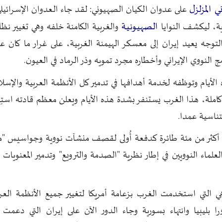
ي المزلزل
على عدوان الكيان الصهيوني: لقد جاء العدوان الإسرائيلي
الصهيونية
ة، ليكشف النوايا
والغربية الكامنة خلفه وهي تغيير نظام
التوجه يعيد إيران إلى معسكر الهيمنة الغربية، على غرار ما كان ع
ج النووي الإيراني وأخطاره مجرد تمويه وذر الرماد في العيون.
لأيام وتوظفه لخدمة أهدافها في تدمير كل الأنظمة العربية والإسلام
كاملة، هذا الغرب يستنفر بشدة هذه الأيام ويعلن معظم قادته است
ناسية عمدا.
ل أكثر من مئة طائرة كدفعة أُولى لقصف منشآت نووية وجواسيس "م
ماء النوويين في إطار نظرية "الصدمة والترويع" وتدمير المعنويات ال
هي التي استخدمت الغرب بزعامة أمريكا لتغيير جميع الأنظمة العرب
بليبيا وانتهاء بسورية وجاء الدور الآن على إيران التي دعمت ا