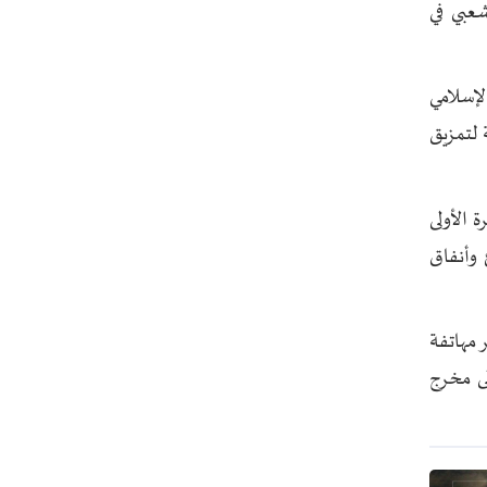
شعبي في
مسؤول يمني: معادلة الحصار بالحصار
مستمرة حتى تحقق أهدافها
لإسلامي
أطراف خارجية توسلت بالعراق لضمان عدم
الرد على الاعتداءات
 لتمزيق
 الأولى
ملاجئ وأنفاق
 مهاتفة
ى مخرج