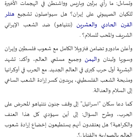
وتساءل: ما رأي برلين وباريس وواشنطن في الهجمات الأخيرة
هتلر
للكيان الصهيوني على إيران؟ هل سيواصلون تشجيع
القرن الحادي والعشرين
(نتنياهو) ضد الشعب الإيراني
الشريف والمحب للسلام؟ .
وأعلن مادورو تضامن فنزويلا الكامل مع شعوب فلسطين وإيران
اليمن
وسوريا ولبنان و
وجميع مسلمي العالم، وأكد: تشهد
البشرية أول حرب كبرى في العالم الجديد. مع الحرب في أوكرانيا
ومذبحة الشعب الفلسطيني، يريدون كسر إرادة الشعب الساعي
إلى السلام والعدالة.
كما دعا سكان "اسرائيل" إلى وقف جنون نتنياهو المحرض على
الحرب، وطرح السؤال: إلى أين سيؤدي كل هذا العنف
والكراهية؟ هل يعتقدون أنهم يستطيعون إخضاع إرادة شعوب
العالم بالصواريخ والقنابل؟.