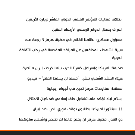
الأكثر مشاهدة
انطلاق فعاليات المؤتمر العلمي الدولي العاشر لزيارة الأربعين
العراق يعطل الدوام الرسمي الأربعاء المقبل
مسؤول عسكري: نظامنا القائم في مضيق هرمز لا رجعة عنه
سيرة الشهداء المدافعين عن المراقد المقدسة في رحاب الثقافة
العربية
صحيفة: أمريكا وإسرائيل خسرتا الحرب بينما خرجت إيران منتصرة
هيئة الحشد الشعبي تنشر.. "قسما لن يسقط العلم"+ فيديو
مسقط: مفاوضات هرمز تجري في أجواء إيجابية
إسلام آباد تؤكد على تشكيل حلف إسلامي ضد كيان الاحتلال
11 سيناتورا أميركيا يطالبون بوقف فوري للحرب ضد إيران
ذو القدر: مضيق هرمز لن يفتح طالما لم تصحح واشنطن سلوكها
حرس الثورة: فتح مضيق هرمز مرهون بقبول الشروط الإيرانية