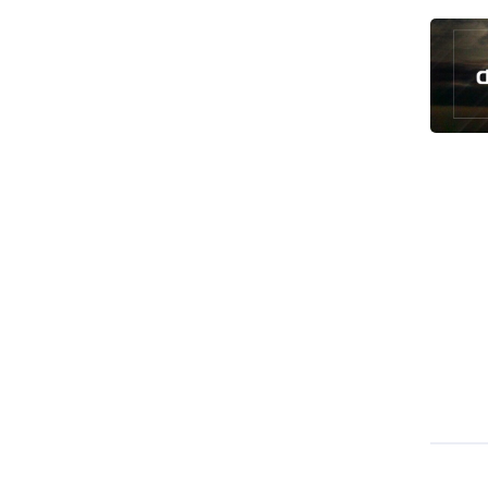
رئيس بلدية طهران يلتقي مع متولي
العتبة الحسينية ومحافظ كربلاء
تقرير مصور.. مراسم عزاء الأربعين بجوار
مكان استشهاد الإمام الشهيد
فريق طبي إيراني ينقذ حياة طفل عراقي
بأعجوبة+ فيديو
الشيخ قاسم: المقاومة مستمرة ما دام
الاحتلال موجودا
حمادة: إيران تشكل لاعبا رئيسا على
خارطة العالم
حشود مليونية تواصل مراسيم الزيارة
الأربعينية في كربلاء
اللجنة التجارية المشتركة بين إيران
وباكستان تبدأ أعمالها
بدء مسيرات إحياء زيارة الأربعين في