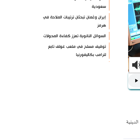
سعودية
إيران وعُمان تبحثان ترتيبات الملاحة في
هرمز
السوائل النانوية تعزز كفاءة المحولات
توقيف مسلح في ملعب غولف تابع
لترامب بكاليفورنيا
البرازيل تخفّض علاقاتها مع الأرجنتين
وتندد بتصعيد أميركي
علي السيد: صمت الحكومة يضعف موقف
لبنان
انخفاض حاد في مخزون الصواريخ
الأمريكية
الدينية
العراق يعلن نجاح خطة زيارة الأربعين
رضائي: إيران جاهزة للدفاع عن سيادتها