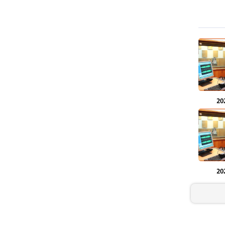
طهران وعموم إيران+ صور وفيديوهات