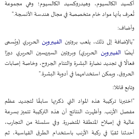
أكسيد الكالسيوم، وهيدروكسيد الكالسيوم؛ وهي مجموعة
تُعرف بأنها مواد خام متخصصة في مجال هندسة الأنسجة."
وأضاف:
الفيبروين
"بالإضافة إلى ذلك، يلعب بروتين
الحريري (ويُسمى
الفيبروين
أيضًا
الحريري) وبروتين السيريسين الحريري دورًا
فعالًا في تجديد نضارة البشرة والتئام الجروح، وخاصة إصابات
الحروق، ويمكن استخدامهما في أدوية البشرة."
وتابع قائلا:
"اختبرنا تركيبة هذه المواد التي ذكرتها سابقًا لتجديد عظم
مفصل الأرنب. وأظهرت النتائج أن هذه التركيبة تتميز بسرعة
عالية في إصلاح المنطقة المتضررة. وفي سلسلة من التجارب،
أحدثنا ثقبًا في ركبة الأرنب باستخدام الطرق القياسية، ثم