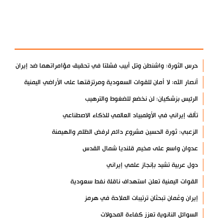
آخر الأخبار
الأكثر مشاهدة
حرس الثورة: واشنطن وتل أبيب فشلتا في تحقيق مؤامراتهما ضد إيران
أنصار الله: لا أمان للقوات السعودية ومرتزقتها على الأراضي اليمنية
الرئيس بزشكيان: لن نخضع للضغوط والترهيب
تألق إيراني في الأولمبياد العالمي للذكاء الاصطناعي
الزعبي: ثورة الحسين مشروع دائم لرفض الظلم والهيمنة
عدوان واسع على مخيم قلنديا شمال القدس
دول عربية تشيد بإنجاز علمي إيراني
القوات اليمنية تعلن استهداف ناقلة نفط سعودية
إيران وعُمان تبحثان ترتيبات الملاحة في هرمز
السوائل النانوية تعزز كفاءة المحولات