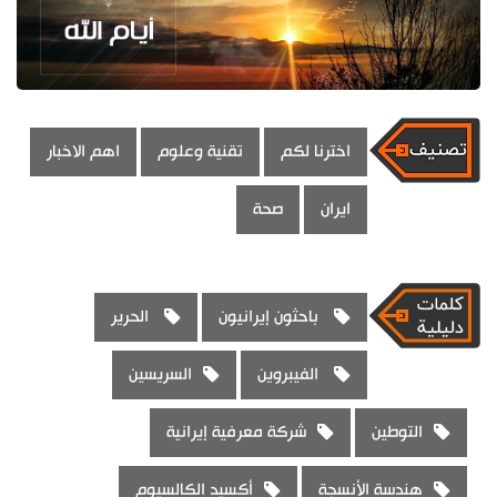
اخترنا لكم
تقنية وعلوم
اهم الاخبار
ايران
صحة
باحثون إيرانيون
الحرير
الفيبروين
السريسين
التوطين
شركة معرفية إيرانية
هندسة الأنسجة
أكسيد الكالسيوم