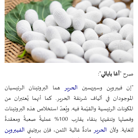
صرح "
آغا بابائي
":
الحرير
"إن فيبروين وسيريسين
هما البروتينان الرئيسيان
الموجودان في ألياف شرنقة الحرير. كما أنهما يُعتبران من
المكونات الرئيسية والقيّمة فيه. ويُعدّ استخلاص هذه البروتينات
وفصلها وتنقيتها بنقاء يقارب 100% عمليةً صعبةً ومعقدةً
الحرير
الفيبروين
للغاية. ولأن
مادةٌ غالية الثمن، فإن بروتيني