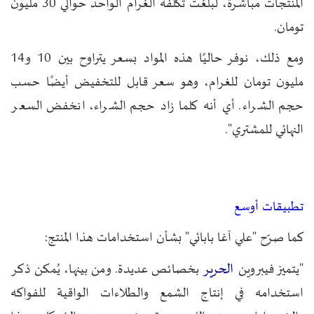
المنتجات مباشرةً، لبلغت تكلفة الغرام الواحد حوالي 30 مليون
تومان.
ومع ذلك، نوفر حاليًا هذه المواد بسعر يتراوح بين 10 و14
مليون تومان للغرام، وهو سعر قابل للتخفيض أيضًا حسب
حجم الشراء. أي أنه كلما زاد حجم الشراء، انخفض السعر
النهائي للمشتري".
تطبيقات أوسع
كما صرّح "علي آغا بابائي" بشأن استخدامات هذا المنتج:
الحرير
"يتميز فيبروين
بخصائص عديدة. ومن بينها، يُمكن ذكر
استخدامه في إنتاج الشمع والطلاءات الواقية للفواكه