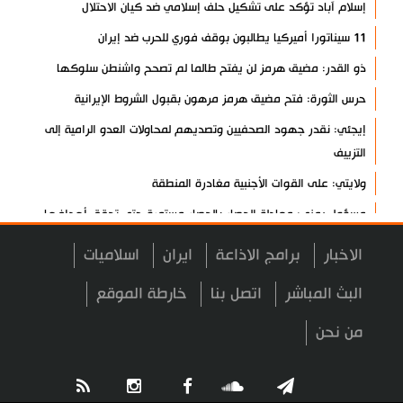
إسلام آباد تؤكد على تشكيل حلف إسلامي ضد كيان الاحتلال
11 سيناتورا أميركيا يطالبون بوقف فوري للحرب ضد إيران
ذو القدر: مضيق هرمز لن يفتح طالما لم تصحح واشنطن سلوكها
حرس الثورة: فتح مضيق هرمز مرهون بقبول الشروط الإيرانية
إيجئي: نقدر جهود الصحفيين وتصديهم لمحاولات العدو الرامية إلى
التزييف
ولايتي: على القوات الأجنبية مغادرة المنطقة
مسؤول يمني: معادلة الحصار بالحصار مستمرة حتى تحقق أهدافها
أطراف خارجية توسلت بالعراق لضمان عدم الرد على الاعتداءات
الاخبار
برامج الاذاعة
ايران
اسلاميات
الرئيس بزشكيان: ينبغي إدانة العقلية السائدة اليوم في واشنطن
البث المباشر
اتصل بنا
خارطة الموقع
قاليباف يشيد بمهمة الصحفيين في الدفاع عن الاقتدار الثقافي للشعب
من نحن
معادلة جديدة لـ "صنعاء".. "التصعيد بالتصعيد"+ فيديو
حرس الثورة: واشنطن وتل أبيب فشلتا في تحقيق مؤامراتهما ضد إيران
طهران: الاتفاق مع عُمان لا يعني إعادة فتح مضيق هرمز