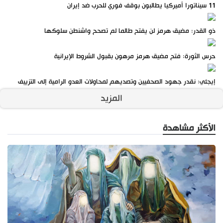
11 سيناتورا أميركيا يطالبون بوقف فوري للحرب ضد إيران
ذو القدر: مضيق هرمز لن يفتح طالما لم تصحح واشنطن سلوكها
حرس الثورة: فتح مضيق هرمز مرهون بقبول الشروط الإيرانية
إيجئي: نقدر جهود الصحفيين وتصديهم لمحاولات العدو الرامية إلى التزييف
المزيد
الأكثر مشاهدة